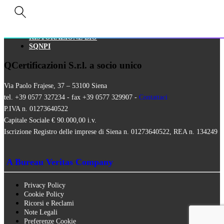
HALAL
Google
ISO 16128
Analytics.
MEZZI TECNICI
Sono
QUALITÀ VEGANA
utilizzati per
RISTORAZIONE BIO
migliorare il
SQNPI
nostro sito
web
QCertificazioni S.r.l. a socio unico
raccogliendo
e riportando
Via Paolo Frajese, 37 – 53100 Siena
informazioni
su come lo
tel. +39 0577 327234 - fax +39 0577 329907 -
Contattaci
utilizzi. I
P.IVA n. 01273640522
cookie
Capitale Sociale € 90.000,00 i.v.
raccolgono
Iscrizione Registro delle imprese di Siena n. 01273640522, REA n. 134249
informazioni
in modo tale
da non
identificare
A Bureau Veritas Company
direttamente
nessuno.
Privacy Policy
Experience
Cookie Policy
Questi coockie
Ricorsi e Reclami
permettono di
Note Legali
far funzionare
Preferenze Cookie