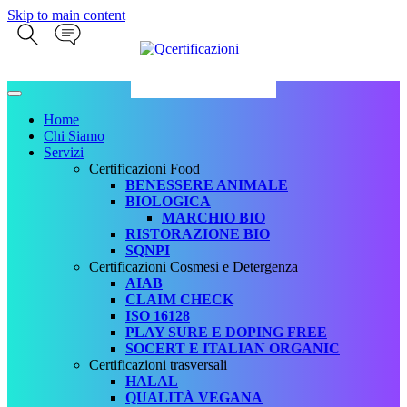
Skip to main content
Home
Chi Siamo
Servizi
Certificazioni Food
BENESSERE ANIMALE
BIOLOGICA
MARCHIO BIO
RISTORAZIONE BIO
SQNPI
Certificazioni Cosmesi e Detergenza
AIAB
CLAIM CHECK
ISO 16128
PLAY SURE E DOPING FREE
SOCERT E ITALIAN ORGANIC
Certificazioni trasversali
HALAL
QUALITÀ VEGANA