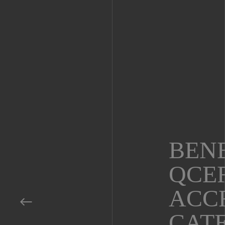
BEN
QCER
ACCR
CATE