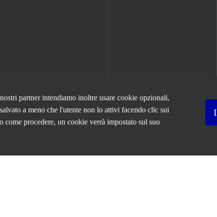
strettamente
necessari per il
corretto
funzionamento
del sito e la
corretta
esecuzione dei
servizi
richiesti,
nonché per
memorizzare
 nostri partner intendiamo inoltre usare cookie opzionali,
il tuo consenso
salvato a meno che l'utente non lo attivi facendo clic sui
per altre
categorie di
ciso come procedere, un cookie verrà impostato sul suo
cookie. È
possibile
disabilitarli
modificando
le
impostazioni
del browser,
ma ciò
QCERTIFICAZIONI
potrebbe
influire sul
funzionamento