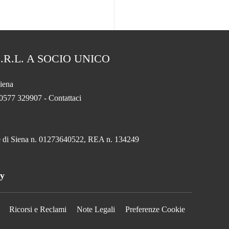
.R.L. A SOCIO UNICO
iena
 0577 329907 -
Contattaci
.
ese di Siena n. 01273640522, REA n. 134249
ny
Ricorsi e Reclami
Note Legali
Preferenze Cookie