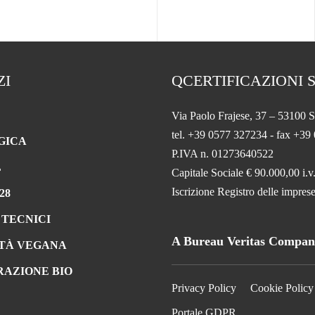
ZI
QCERTIFICAZIONI S
Via Paolo Frajese, 37 – 53100 S
tel. +39 0577 327234 - fax +39
GICA
P.IVA n. 01273640522
L
Capitale Sociale € 90.000,00 i.v
Iscrizione Registro delle impr
28
 TECNICI
A Bureau Veritas Compa
TÀ VEGANA
RAZIONE BIO
Privacy Policy
Cookie Policy
Portale GDPR