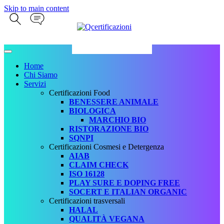
Skip to main content
Home
Chi Siamo
Servizi
Certificazioni Food
BENESSERE ANIMALE
BIOLOGICA
MARCHIO BIO
RISTORAZIONE BIO
SQNPI
Certificazioni Cosmesi e Detergenza
AIAB
CLAIM CHECK
ISO 16128
PLAY SURE E DOPING FREE
SOCERT E ITALIAN ORGANIC
Certificazioni trasversali
HALAL
QUALITÀ VEGANA