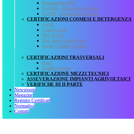
Ristorazione BIO
Fonte normativa
SQNBA - Benessere Animale
Verifica dei requisiti e delle procedure di attuazione delle
SQNPI - Produzione Integrata
attività di controllo e certificazione in agricoltura biologica.
CERTIFICAZIONI COSMESI E DETERGENZA
Revisione delle autorizzazioni concesse agli ODC – richiesta
AIAB
documentazione.
Claim Check
Allegati
ISO 16128
Play Sure Doping Free
Circolare n. 199991700 del 13 ottobre 1999.pdf
Socert E Italian Organic
QCertificazioni
CERTIFICAZIONI TRASVERSALI
Halal
CHI SIAMO
Qualità Vegana
SERVIZI
CERTIFICAZIONE MEZZI TECNICI
REGISTRO CERTIFICATI
ASSEVERAZIONE IMPIANTI AGRIVOLTAICI
NORMATIVA
VERIFICHE DI II PARTE
AREA DOWNLOAD
Newsroom
POLITICA QHSE
Magazine
FAQ – DOMANDE FREQUENTI
Registro Certificati
CONTATTI
Normativa
Contatti
Servizi
AIAB
BIOLOGICA