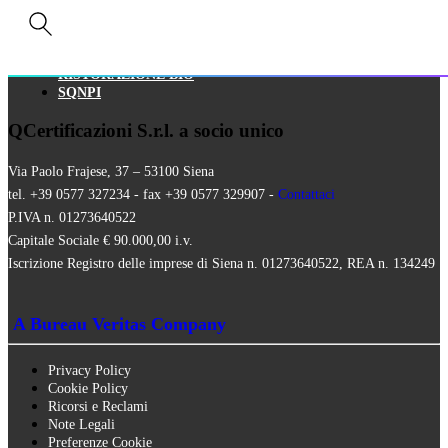
HALAL
ISO 16128
MEZZI TECNICI
QUALITÀ VEGANA
RISTORAZIONE BIO
SQNPI
QCertificazioni S.r.l. a socio unico
Via Paolo Frajese, 37 – 53100 Siena
tel. +39 0577 327234 - fax +39 0577 329907 -
Contattaci
P.IVA n. 01273640522
Capitale Sociale € 90.000,00 i.v.
Iscrizione Registro delle imprese di Siena n. 01273640522, REA n. 134249
A Bureau Veritas Company
Privacy Policy
Cookie Policy
Ricorsi e Reclami
Note Legali
Preferenze Cookie