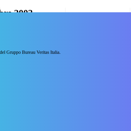
mbre 2002
 del Gruppo Bureau Veritas Italia.
negli alimenti da agricoltura biologica. CODEX s.r.l.