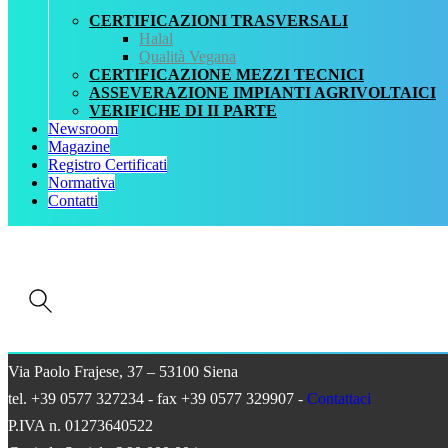
REGISTRO CERTIFICATI
CERTIFICAZIONI TRASVERSALI
NORMATIVA
Halal
AREA DOWNLOAD
Qualità Vegana
POLITICA QHSE
CERTIFICAZIONE MEZZI TECNICI
FAQ – DOMANDE FREQUENTI
ASSEVERAZIONE IMPIANTI AGRIVOLTAICI
CONTATTI
VERIFICHE DI II PARTE
Newsroom
Servizi
Magazine
AIAB
Registro Certificati
BIOLOGICA
Normativa
HALAL
Contatti
ISO 16128
MEZZI TECNICI
QUALITÀ VEGANA
RISTORAZIONE BIO
SQNPI
QCertificazioni S.r.l. a socio unico
Via Paolo Frajese, 37 – 53100 Siena
tel. +39 0577 327234 - fax +39 0577 329907 -
Contattaci
P.IVA n. 01273640522