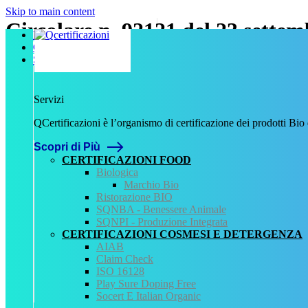
Skip to main content
Circolare n. 92121 del 23 sette
Home
Chi Siamo
Servizi
Data:
23 Settembre 2002
Numero:
92121
Servizi
Tipologia:
QCertificazioni è l’organismo di certificazione dei prodotti Bio
Circolare o nota
Tipo normativa:
Scopri di Più
Normativa Nazionale
CERTIFICAZIONI FOOD
Biologica
Fonte normativa
Marchio Bio
Richiesta chiarimenti sull’utilizzo di nitrito di potassio (E249) 
Ristorazione BIO
SQNBA - Benessere Animale
Allegati
SQNPI - Produzione Integrata
CERTIFICAZIONI COSMESI E DETERGENZA
Circolare n. 92121 del 23 settembre 2002.pdf
AIAB
Claim Check
QCertificazioni
ISO 16128
Play Sure Doping Free
CHI SIAMO
Socert E Italian Organic
SERVIZI