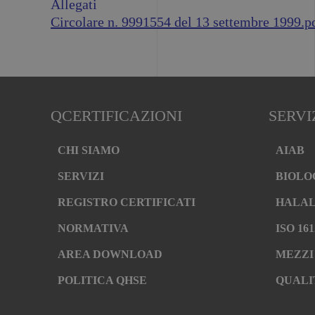
Allegati
Circolare n. 9991554 del 13 settembre 1999.p
QCERTIFICAZIONI
SERVI
CHI SIAMO
AIAB
SERVIZI
BIOLO
REGISTRO CERTIFICATI
HALA
NORMATIVA
ISO 161
AREA DOWNLOAD
MEZZI
POLITICA QHSE
QUALI
FAQ – DOMANDE FREQUENTI
RISTO