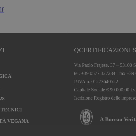
df
ZI
QCERTIFICAZIONI S
Via Paolo Frajese, 37 – 53100 S
tel. +39 0577 327234 - fax +39
GICA
P.IVA n. 01273640522
L
Capitale Sociale € 90.000,00 i.v
Iscrizione Registro delle impr
28
 TECNICI
A Bureau Veri
TÀ VEGANA
RAZIONE BIO