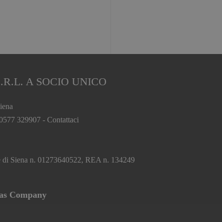
.R.L. A SOCIO UNICO
iena
 0577 329907 -
Contattaci
.
ese di Siena n. 01273640522, REA n. 134249
tas Company