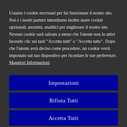
Usiamo i cookie necessari per far funzionare il nostro sito.
QCERTIFICAZIONI S.R.L. A SOCIO
Noi e i nostri partner intendiamo inoltre usare cookie
UNICO
opzionali, anonimi, analitici per migliorare il nostro sito.
Nessun cookie sarà salvato a meno che l'utente non lo attivi
Via Paolo Frajese, 37 – 53100 Siena
facendo clic sui tasti "Accetta tutti" o "Accetta tutto". Dopo
tel. +39 0577 327234 - fax +39 0577 329907 -
Contattaci
che l'utente avrà deciso come procedere, un cookie verrà
P.IVA n. 01273640522
impostato sul suo dispositivo per ricordare le sue preferenze.
Capitale Sociale € 90.000,00 i.v.
Maggiori Informazioni
Iscrizione Registro delle imprese di Siena n. 01273640522, REA n.
134249
Impostazioni
A Bureau Veritas Company
Rifiuta Tutti
Privacy Policy
Cookie Policy
Ricorsi e Reclami
Note Legali
Accetta Tutti
Preferenze Cookie
Portale GDPR