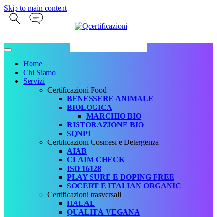
Skip to main content
Home
Chi Siamo
Servizi
Certificazioni Food
BENESSERE ANIMALE
BIOLOGICA
MARCHIO BIO
RISTORAZIONE BIO
SQNPI
Certificazioni Cosmesi e Detergenza
AIAB
CLAIM CHECK
ISO 16128
PLAY SURE E DOPING FREE
SOCERT E ITALIAN ORGANIC
Certificazioni trasversali
HALAL
QUALITÀ VEGANA