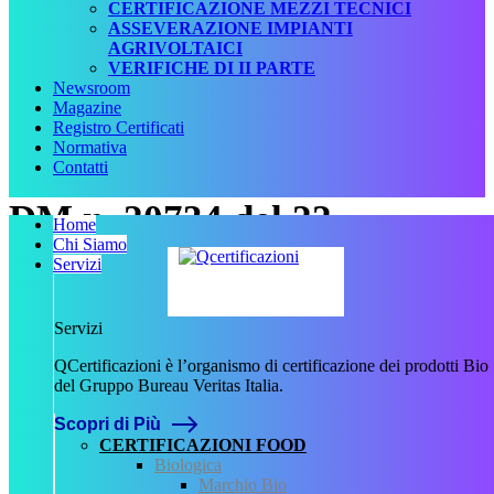
CERTIFICAZIONE MEZZI TECNICI
ASSEVERAZIONE IMPIANTI
AGRIVOLTAICI
VERIFICHE DI II PARTE
Newsroom
Magazine
Registro Certificati
Normativa
Contatti
DM n. 20734 del 22
Home
Chi Siamo
dicembre 2010
Servizi
Data:
Servizi
22 Dicembre 2010
Numero:
QCertificazioni è l’organismo di certificazione dei prodotti Bio
20734
del Gruppo Bureau Veritas Italia.
Tipologia:
Scopri di Più
Decreto
CERTIFICAZIONI FOOD
Tipo normativa:
Biologica
Normativa Nazionale
Marchio Bio