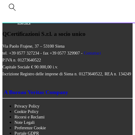
ISO 16128
MEZZI TECNICI
QUALITÀ VEGANA
RISTORAZIONE BIO
SQNPI
QCertificazioni S.r.l. a socio unico
Via Paolo Frajese, 37 – 53100 Siena
tel. +39 0577 327234 - fax +39 0577 329907 -
Contattaci
P.IVA n. 01273640522
Capitale Sociale € 90.000,00 i.v.
Iscrizione Registro delle imprese di Siena n. 01273640522, REA n. 134249
A Bureau Veritas Company
Privacy Policy
Cookie Policy
Ricorsi e Reclami
Note Legali
Preferenze Cookie
Portale GDPR