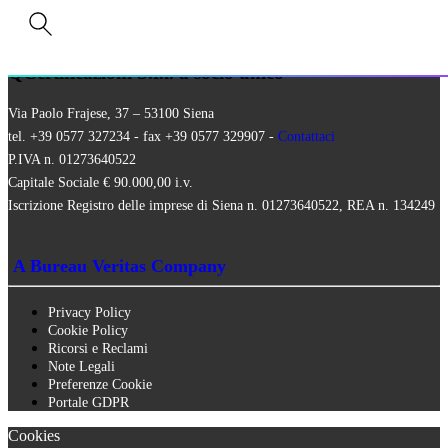
RISTORAZIONE BIO
SQNPI
QCertificazioni S.r.l. a socio unico
Via Paolo Frajese, 37 – 53100 Siena
tel. +39 0577 327234 - fax +39 0577 329907 -
Contattaci
P.IVA n. 01273640522
Capitale Sociale € 90.000,00 i.v.
Iscrizione Registro delle imprese di Siena n. 01273640522, REA n. 134249
A Bureau Veritas Company
Privacy Policy
Cookie Policy
Ricorsi e Reclami
Note Legali
Preferenze Cookie
Portale GDPR
Cookies