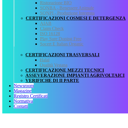
l’agricoltura biologica. BOLLETTINO UFFICIALE DELLA
Ristorazione BIO
REGIONE TOSCANA N. 31 del 28 aprile 1994.
SQNBA - Benessere Animale
SQNPI - Produzione Integrata
Allegati
CERTIFICAZIONI COSMESI E DETERGENZA
AIAB
LR n. 31 del 19 aprile 1994.txt
Claim Check
ISO 16128
QCertificazioni
Play Sure Doping Free
Socert E Italian Organic
CHI SIAMO
SERVIZI
CERTIFICAZIONI TRASVERSALI
REGISTRO CERTIFICATI
Halal
NORMATIVA
Qualità Vegana
AREA DOWNLOAD
CERTIFICAZIONE MEZZI TECNICI
POLITICA QHSE
ASSEVERAZIONE IMPIANTI AGRIVOLTAICI
FAQ – DOMANDE FREQUENTI
VERIFICHE DI II PARTE
CONTATTI
Newsroom
Magazine
Servizi
Registro Certificati
Normativa
AIAB
Contatti
BIOLOGICA
HALAL
ISO 16128
MEZZI TECNICI
QUALITÀ VEGANA