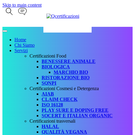
Skip to main content
Home
Chi Siamo
Servizi
Certificazioni Food
BENESSERE ANIMALE
BIOLOGICA
MARCHIO BIO
RISTORAZIONE BIO
SQNPI
Certificazioni Cosmesi e Detergenza
AIAB
CLAIM CHECK
ISO 16128
PLAY SURE E DOPING FREE
SOCERT E ITALIAN ORGANIC
Certificazioni trasversali
HALAL
QUALITÀ VEGANA