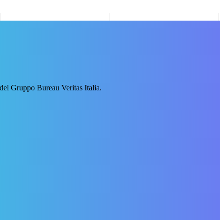
 del Gruppo Bureau Veritas Italia.
 l’agricoltura biologica. BOLLETTINO UFFICIALE DELLA REGIONE 