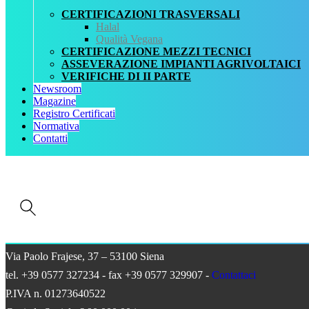
REGISTRO CERTIFICATI
CERTIFICAZIONI TRASVERSALI
NORMATIVA
Halal
AREA DOWNLOAD
Qualità Vegana
POLITICA QHSE
CERTIFICAZIONE MEZZI TECNICI
FAQ – DOMANDE FREQUENTI
ASSEVERAZIONE IMPIANTI AGRIVOLTAICI
CONTATTI
VERIFICHE DI II PARTE
Newsroom
Servizi
Magazine
AIAB
Registro Certificati
BIOLOGICA
Normativa
HALAL
Contatti
ISO 16128
MEZZI TECNICI
QUALITÀ VEGANA
RISTORAZIONE BIO
SQNPI
Necessari
Questi cookie
QCertificazioni S.r.l. a socio unico
sono
strettamente
Via Paolo Frajese, 37 – 53100 Siena
necessari per il
corretto
tel. +39 0577 327234 - fax +39 0577 329907 -
Contattaci
funzionamento
P.IVA n. 01273640522
del sito e la