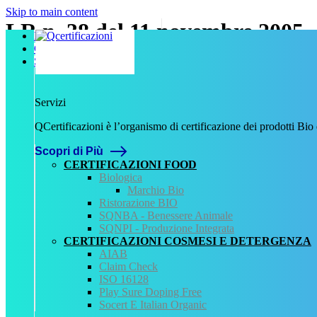
Skip to main content
LR n. 38 del 11 novembre 2005
Home
Chi Siamo
Servizi
Data:
11 Novembre 2005
Numero:
38
Servizi
Tipologia:
QCertificazioni è l’organismo di certificazione dei prodotti Bio
Legge
Tipo normativa:
Scopri di Più
Normativa Regionale
CERTIFICAZIONI FOOD
Biologica
Fonte normativa
Marchio Bio
Legge regionale n. 38 dell’11 novembre 2005: Norme per
Ristorazione BIO
SQNBA - Benessere Animale
Allegati
SQNPI - Produzione Integrata
CERTIFICAZIONI COSMESI E DETERGENZA
LR n. 38 del 11 novembre 2005.pdf
AIAB
Claim Check
QCertificazioni
ISO 16128
Play Sure Doping Free
CHI SIAMO
Socert E Italian Organic
SERVIZI