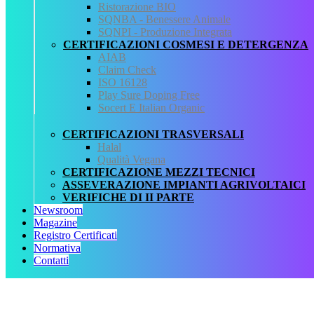
Ristorazione BIO
Fonte normativa
SQNBA - Benessere Animale
Legge regionale n. 44 del 4 settembre 1992: Nuove norme per
SQNPI - Produzione Integrata
l’ agricoltura biologica. BOLLETTINO UFFICIALE
CERTIFICAZIONI COSMESI E DETERGENZA
DELLA REGIONE MARCHE N. 78 del 16 settembre 1992.
AIAB
Allegati
Claim Check
ISO 16128
LR n. 44 del 4 settembre 1992.txt
Play Sure Doping Free
Socert E Italian Organic
QCertificazioni
CERTIFICAZIONI TRASVERSALI
CHI SIAMO
Halal
SERVIZI
Qualità Vegana
REGISTRO CERTIFICATI
CERTIFICAZIONE MEZZI TECNICI
NORMATIVA
ASSEVERAZIONE IMPIANTI AGRIVOLTAICI
AREA DOWNLOAD
VERIFICHE DI II PARTE
POLITICA QHSE
Newsroom
FAQ – DOMANDE FREQUENTI
Magazine
CONTATTI
Registro Certificati
Normativa
Servizi
Contatti
AIAB
BIOLOGICA
HALAL