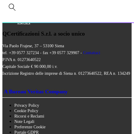
ISO 16128
MEZZI TECNICI
QUALITÀ VEGANA
RISTORAZIONE BIO
SQNPI
QCertificazioni S.r.l. a socio unico
Via Paolo Frajese, 37 – 53100 Siena
tel. +39 0577 327234 - fax +39 0577 329907 -
Contattaci
P.IVA n. 01273640522
Capitale Sociale € 90.000,00 i.v.
Iscrizione Registro delle imprese di Siena n. 01273640522, REA n. 134249
A Bureau Veritas Company
Privacy Policy
Cookie Policy
Ricorsi e Reclami
Note Legali
Preferenze Cookie
Portale GDPR