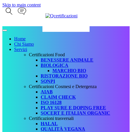
Skip to main content
Home
Chi Siamo
Servizi
Certificazioni Food
BENESSERE ANIMALE
BIOLOGICA
MARCHIO BIO
RISTORAZIONE BIO
SQNPI
Certificazioni Cosmesi e Detergenza
AIAB
CLAIM CHECK
ISO 16128
PLAY SURE E DOPING FREE
SOCERT E ITALIAN ORGANIC
Certificazioni trasversali
HALAL
QUALITÀ VEGANA