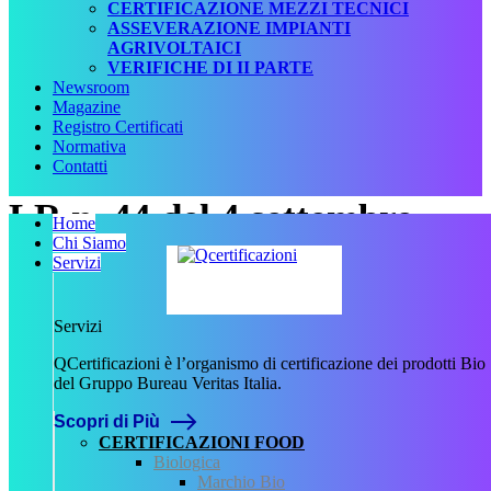
CERTIFICAZIONE MEZZI TECNICI
ASSEVERAZIONE IMPIANTI
AGRIVOLTAICI
VERIFICHE DI II PARTE
Newsroom
Magazine
Registro Certificati
Normativa
Contatti
LR n. 44 del 4 settembre
Home
Chi Siamo
1992
Servizi
Data:
Servizi
4 Settembre 1992
Numero:
QCertificazioni è l’organismo di certificazione dei prodotti Bio
44
del Gruppo Bureau Veritas Italia.
Tipologia:
Scopri di Più
Legge
CERTIFICAZIONI FOOD
Tipo normativa:
Biologica
Normativa Regionale
Marchio Bio