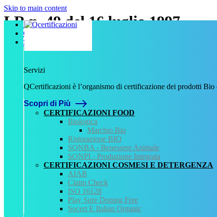
Skip to main content
LR n. 49 del 16 luglio 1997
Home
Chi Siamo
Servizi
Data:
16 Luglio 1997
Numero:
49
Servizi
Tipologia:
QCertificazioni è l’organismo di certificazione dei prodotti Bio
Legge
Tipo normativa:
Scopri di Più
Normativa Regionale
CERTIFICAZIONI FOOD
Biologica
Fonte normativa
Marchio Bio
Legge regionale: Disposizioni in materia di controlli per le pro
Ristorazione BIO
SQNBA - Benessere Animale
Allegati
SQNPI - Produzione Integrata
CERTIFICAZIONI COSMESI E DETERGENZA
LR n. 49 del 16 luglio 1997.pdf
AIAB
Claim Check
QCertificazioni
ISO 16128
Play Sure Doping Free
CHI SIAMO
Socert E Italian Organic
SERVIZI