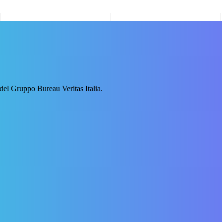
 del Gruppo Bureau Veritas Italia.
duzioni agricole ottenute mediante metodi biologici. Bollettino Ufficial