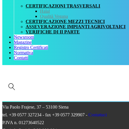
REGISTRO CERTIFICATI
CERTIFICAZIONI TRASVERSALI
NORMATIVA
Halal
AREA DOWNLOAD
Qualità Vegana
POLITICA QHSE
CERTIFICAZIONE MEZZI TECNICI
FAQ – DOMANDE FREQUENTI
ASSEVERAZIONE IMPIANTI AGRIVOLTAICI
CONTATTI
VERIFICHE DI II PARTE
Newsroom
Servizi
Magazine
AIAB
Registro Certificati
BIOLOGICA
Normativa
HALAL
Contatti
ISO 16128
MEZZI TECNICI
QUALITÀ VEGANA
RISTORAZIONE BIO
SQNPI
QCertificazioni S.r.l. a socio unico
Via Paolo Frajese, 37 – 53100 Siena
tel. +39 0577 327234 - fax +39 0577 329907 -
Contattaci
P.IVA n. 01273640522