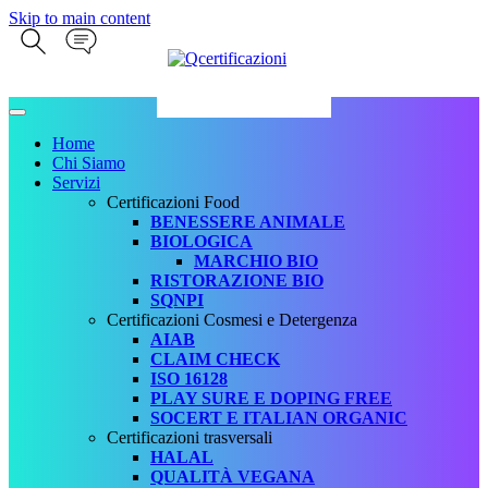
Skip to main content
Home
Chi Siamo
Servizi
Certificazioni Food
BENESSERE ANIMALE
BIOLOGICA
MARCHIO BIO
RISTORAZIONE BIO
SQNPI
Certificazioni Cosmesi e Detergenza
AIAB
CLAIM CHECK
ISO 16128
PLAY SURE E DOPING FREE
SOCERT E ITALIAN ORGANIC
Certificazioni trasversali
HALAL
QUALITÀ VEGANA