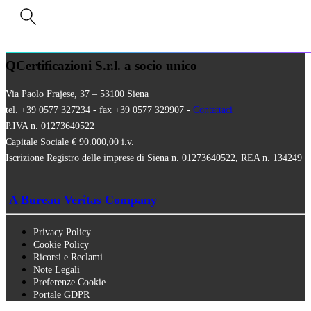
MEZZI TECNICI
QUALITÀ VEGANA
RISTORAZIONE BIO
SQNPI
QCertificazioni S.r.l. a socio unico
Via Paolo Frajese, 37 – 53100 Siena
tel. +39 0577 327234 - fax +39 0577 329907 -
Contattaci
P.IVA n. 01273640522
Capitale Sociale € 90.000,00 i.v.
Iscrizione Registro delle imprese di Siena n. 01273640522, REA n. 134249
A Bureau Veritas Company
Privacy Policy
Cookie Policy
Ricorsi e Reclami
Note Legali
Preferenze Cookie
Portale GDPR