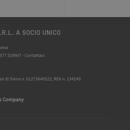
.R.L. A SOCIO UNICO
Siena
0577 329907 -
Contattaci
.
ese di Siena n. 01273640522, REA n. 134249
as Company
Ricorsi e Reclami
Note Legali
Preferenze Cookie