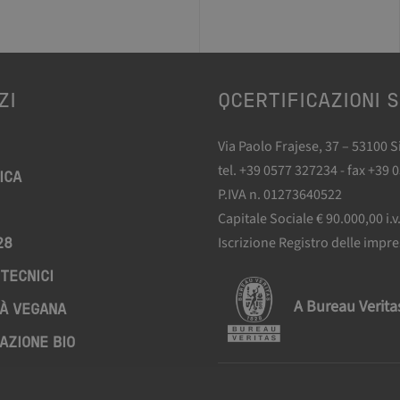
ZI
QCERTIFICAZIONI S
Via Paolo Frajese, 37 – 53100 
tel. +39 0577 327234 - fax +39 
ICA
P.IVA n. 01273640522
Capitale Sociale € 90.000,00 i.v
Iscrizione Registro delle impr
28
TECNICI
A Bureau Verit
À VEGANA
AZIONE BIO
Privacy Policy
Cookie Policy