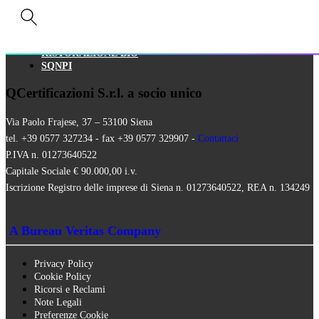
HALAL
ISO 16128
MEZZI TECNICI
QUALITÀ VEGANA
RISTORAZIONE BIO
SQNPI
QCertificazioni S.r.l. a socio unico
Via Paolo Frajese, 37 – 53100 Siena
tel. +39 0577 327234 - fax +39 0577 329907 -
Contattaci
P.IVA n. 01273640522
Capitale Sociale € 90.000,00 i.v.
Iscrizione Registro delle imprese di Siena n. 01273640522, REA n. 134249
A Bureau Veritas Company
Privacy Policy
Cookie Policy
Ricorsi e Reclami
Note Legali
Preferenze Cookie