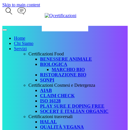
Skip to main content
Home
Chi Siamo
Servizi
Certificazioni Food
BENESSERE ANIMALE
BIOLOGICA
MARCHIO BIO
RISTORAZIONE BIO
SQNPI
Certificazioni Cosmesi e Detergenza
AIAB
CLAIM CHECK
ISO 16128
PLAY SURE E DOPING FREE
SOCERT E ITALIAN ORGANIC
Certificazioni trasversali
HALAL
QUALITÀ VEGANA