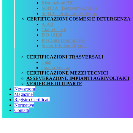
Ristorazione BIO
Fonte normativa
SQNBA - Benessere Animale
Osservazioni e proposte in merito alla Nota Ministeriale n.
SQNPI - Produzione Integrata
14017 del 20 giugno 2012 sulla corretta attuazione della
CERTIFICAZIONI COSMESI E DETERGENZA
normativa UE sui prodotti biologici.
AIAB
Allegati
Claim Check
ISO 16128
Nota n. 79474 del 28 ottobre 2014.pdf
Play Sure Doping Free
Nota n. 14017 del 20 giugno 2012.pdf
Socert E Italian Organic
QCertificazioni
CERTIFICAZIONI TRASVERSALI
Halal
CHI SIAMO
Qualità Vegana
SERVIZI
CERTIFICAZIONE MEZZI TECNICI
REGISTRO CERTIFICATI
ASSEVERAZIONE IMPIANTI AGRIVOLTAICI
NORMATIVA
VERIFICHE DI II PARTE
AREA DOWNLOAD
Newsroom
POLITICA QHSE
Magazine
FAQ – DOMANDE FREQUENTI
Registro Certificati
CONTATTI
Normativa
Contatti
Servizi
AIAB
BIOLOGICA