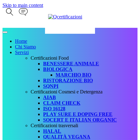
Skip to main content
Home
Chi Siamo
Servizi
Certificazioni Food
BENESSERE ANIMALE
BIOLOGICA
MARCHIO BIO
RISTORAZIONE BIO
SQNPI
Certificazioni Cosmesi e Detergenza
AIAB
CLAIM CHECK
ISO 16128
PLAY SURE E DOPING FREE
SOCERT E ITALIAN ORGANIC
Certificazioni trasversali
HALAL
QUALITÀ VEGANA