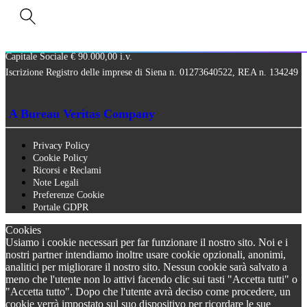
Via Paolo Frajese, 37 – 53100 Siena
tel. +39 0577 327234 - fax +39 0577 329907 -
Contattaci
P.IVA n. 01273640522
Capitale Sociale € 90.000,00 i.v.
Iscrizione Registro delle imprese di Siena n. 01273640522, REA n. 134249
A Bureau Veritas Company
Privacy Policy
Cookie Policy
Ricorsi e Reclami
Note Legali
Preferenze Cookie
Portale GDPR
Cookies
Usiamo i cookie necessari per far funzionare il nostro sito. Noi e i
nostri partner intendiamo inoltre usare cookie opzionali, anonimi,
analitici per migliorare il nostro sito. Nessun cookie sarà salvato a
meno che l'utente non lo attivi facendo clic sui tasti "Accetta tutti" o
"Accetta tutto". Dopo che l'utente avrà deciso come procedere, un
cookie verrà impostato sul suo dispositivo per ricordare le sue