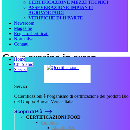
CERTIFICAZIONE MEZZI TECNICI
ASSEVERAZIONE IMPIANTI
AGRIVOLTAICI
VERIFICHE DI II PARTE
Newsroom
Magazine
Registro Certificati
Normativa
Contatti
Cows grazing in green
Home
Chi Siamo
meadow
Servizi
Scritto da
Servizi
Francesca Giannetti
QCertificazioni è l’organismo di certificazione dei prodotti Bio
il
2 Novembre 2023
.
del Gruppo Bureau Veritas Italia.
Scopri di Più
CERTIFICAZIONI FOOD
Biologica
Marchio Bio
Precedente