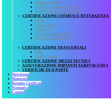
Ristorazione BIO
QCertificazioni
SQNBA - Benessere Animale
SQNPI - Produzione Integrata
CHI SIAMO
CERTIFICAZIONI COSMESI E DETERGENZA
SERVIZI
AIAB
REGISTRO CERTIFICATI
Claim Check
NORMATIVA
ISO 16128
AREA DOWNLOAD
Play Sure Doping Free
POLITICA QHSE
Socert E Italian Organic
FAQ – DOMANDE FREQUENTI
CONTATTI
CERTIFICAZIONI TRASVERSALI
Halal
Servizi
Qualità Vegana
CERTIFICAZIONE MEZZI TECNICI
AIAB
ASSEVERAZIONE IMPIANTI AGRIVOLTAICI
BIOLOGICA
VERIFICHE DI II PARTE
HALAL
Newsroom
ISO 16128
Magazine
MEZZI TECNICI
Registro Certificati
QUALITÀ VEGANA
Normativa
RISTORAZIONE BIO
Contatti
SQNPI
QCertificazioni S.r.l. a socio unico