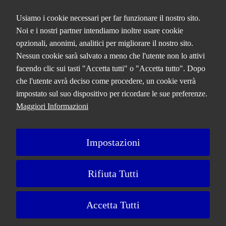
ma ciò
Usiamo i cookie necessari per far funzionare il nostro sito.
potrebbe
QCERTIFICAZIONI S.R.L. A SOCIO
influire sul
Noi e i nostri partner intendiamo inoltre usare cookie
funzionamento
UNICO
opzionali, anonimi, analitici per migliorare il nostro sito.
del sito.
Nessun cookie sarà salvato a meno che l'utente non lo attivi
Analitici
Via Paolo Frajese, 37 – 53100 Siena
facendo clic sui tasti "Accetta tutti" o "Accetta tutto". Dopo
Questi
tel. +39 0577 327234 - fax +39 0577 329907 -
Contattaci
cookie sono
che l'utente avrà deciso come procedere, un cookie verrà
installati da
P.IVA n. 01273640522
impostato sul suo dispositivo per ricordare le sue preferenze.
Google
Capitale Sociale € 90.000,00 i.v.
Analytics.
Maggiori Informazioni
Iscrizione Registro delle imprese di Siena n. 01273640522, REA n.
Sono
134249
utilizzati per
migliorare il
Impostazioni
nostro sito
web
A Bureau Veritas Company
raccogliendo
e riportando
Rifiuta Tutti
informazioni
su come lo
Privacy Policy
Cookie Policy
Ricorsi e Reclami
Note Legali
utilizzi. I
Accetta Tutti
cookie
Preferenze Cookie
Portale GDPR
raccolgono
informazioni