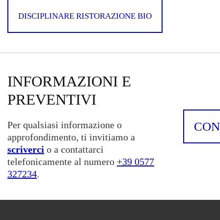
raccolgono
informazioni
DISCIPLINARE RISTORAZIONE BIO
in modo tale
da non
identificare
direttamente
nessuno.
Experience
INFORMAZIONI E
Questi coockie
permettono di
PREVENTIVI
far funzionare
il nostro sito
al meglio
Per qualsiasi informazione o
CON
durante la tua
visita. Se
approfondimento, ti invitiamo a
rifiuti questi
scriverci
o a contattarci
cookie, alcune
funzionalità
telefonicamente al numero
+39 0577
scompariranno
327234
.
dal sito web.
Targeting e
pubblicità
I cookie
pubblicitari