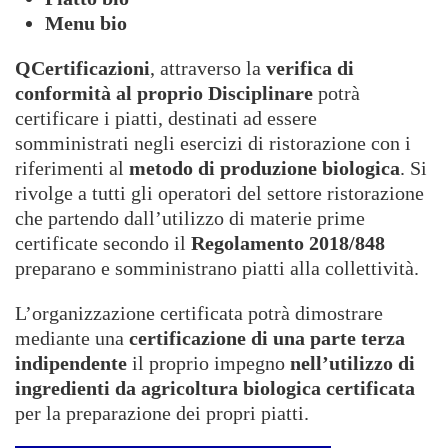
impostazioni
Menu bio
del browser,
ma ciò
QCertificazioni
, attraverso la
verifica di
potrebbe
influire sul
conformità al proprio Disciplinare
potrà
funzionamento
certificare i piatti, destinati ad essere
del sito.
somministrati negli esercizi di ristorazione con i
Analitici
riferimenti al
metodo di produzione biologica
. Si
Questi
cookie sono
rivolge a tutti gli operatori del settore ristorazione
installati da
che partendo dall’utilizzo di materie prime
Google
certificate secondo il
Analytics.
Regolamento 2018/848
Sono
preparano e somministrano piatti alla collettività.
utilizzati per
migliorare il
L’organizzazione certificata potrà dimostrare
nostro sito
web
mediante una
certificazione di una parte terza
raccogliendo
indipendente
il proprio impegno
nell’utilizzo di
e riportando
informazioni
ingredienti da agricoltura biologica certificata
su come lo
per la preparazione dei propri piatti.
utilizzi. I
cookie