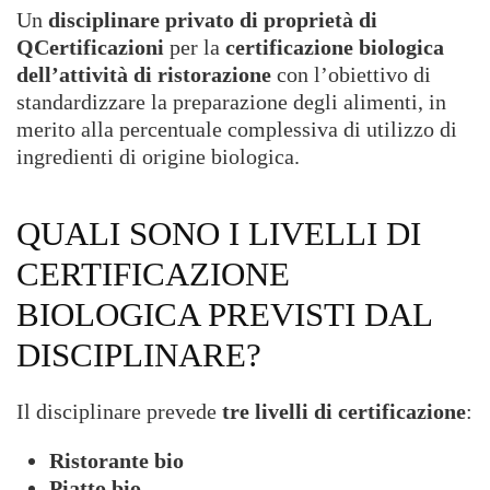
Un
disciplinare privato di proprietà di
QCertificazioni
per la
certificazione biologica
Necessari
dell’attività di ristorazione
con l’obiettivo di
Questi cookie
standardizzare la preparazione degli alimenti, in
sono
merito alla percentuale complessiva di utilizzo di
strettamente
necessari per il
ingredienti di origine biologica.
corretto
funzionamento
del sito e la
QUALI SONO I LIVELLI DI
corretta
esecuzione dei
CERTIFICAZIONE
servizi
richiesti,
BIOLOGICA PREVISTI DAL
nonché per
memorizzare
DISCIPLINARE?
il tuo consenso
per altre
categorie di
cookie. È
Il disciplinare prevede
tre livelli di certificazione
:
possibile
disabilitarli
Ristorante bio
modificando
le
Piatto bio