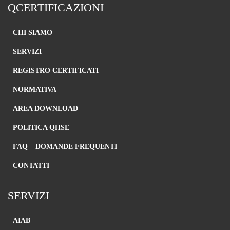
QCERTIFICAZIONI
tracciano
l'attività sui
siti Web al
CHI SIAMO
fine di
comprendere
SERVIZI
l'interesse dei
visitatori e
REGISTRO CERTIFICATI
fornire
contenuti
NORMATIVA
pubblicitari
personalizzati.
AREA DOWNLOAD
Esempi
includono i
cookie
POLITICA QHSE
utilizzati per
il marketing o
FAQ – DOMANDE FREQUENTI
la pubblicità
di follow-up
CONTATTI
in base agli
interessi del
visitatore.
SERVIZI
AIAB