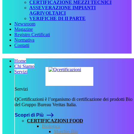
CERTIFICAZIONE MEZZI TECNICI
ASSEVERAZIONE IMPIANTI
AGRIVOLTAICI
VERIFICHE DI II PARTE
Newsroom
Magazine
Registro Certificati
Normativa
Contatti
Home
Chi Siamo
Servizi
Servizi
QCertificazioni è l’organismo di certificazione dei prodotti Bio
del Gruppo Bureau Veritas Italia.
Scopri di Più
Home
CERTIFICAZIONI FOOD
News
Biologica
Marchio Bio