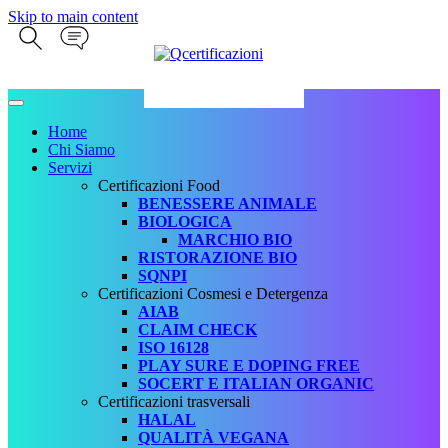
Skip to main content
Home
Chi Siamo
Servizi
Certificazioni Food
BENESSERE ANIMALE
BIOLOGICA
MARCHIO BIO
RISTORAZIONE BIO
SQNPI
Certificazioni Cosmesi e Detergenza
AIAB
CLAIM CHECK
ISO 16128
PLAY SURE E DOPING FREE
SOCERT E ITALIAN ORGANIC
Certificazioni trasversali
HALAL
QUALITÀ VEGANA