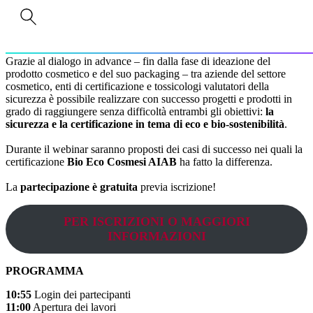
ingredienti idonei a soddisfare i requisiti di certificazione deve
misurarsi con la necessità di dati tossicologici robusti per poter
garantire la sicurezza del prodotto cosmetico.
Grazie al dialogo in advance – fin dalla fase di ideazione del
prodotto cosmetico e del suo packaging – tra aziende del settore
cosmetico, enti di certificazione e tossicologi valutatori della
sicurezza è possibile realizzare con successo progetti e prodotti in
grado di raggiungere senza difficoltà entrambi gli obiettivi:
la
sicurezza e la certificazione in tema di eco e bio-sostenibilità
.
Durante il webinar saranno proposti dei casi di successo nei quali la
certificazione
Bio Eco Cosmesi AIAB
ha fatto la differenza.
La
partecipazione è gratuita
previa iscrizione!
PER ISCRIZIONI O MAGGIORI
INFORMAZIONI
PROGRAMMA
10:55
Login dei partecipanti
11:00
Apertura dei lavori