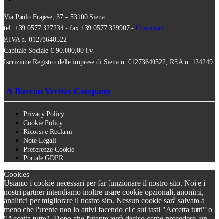
Via Paolo Frajese, 37 – 53100 Siena
tel. +39 0577 327234 - fax +39 0577 329907 -
Contattaci
P.IVA n. 01273640522
Capitale Sociale € 90.000,00 i.v.
Iscrizione Registro delle imprese di Siena n. 01273640522, REA n. 134249
A Bureau Veritas Company
Privacy Policy
Cookie Policy
Ricorsi e Reclami
Note Legali
Preferenze Cookie
Portale GDPR
Cookies
Usiamo i cookie necessari per far funzionare il nostro sito. Noi e i
nostri partner intendiamo inoltre usare cookie opzionali, anonimi,
analitici per migliorare il nostro sito. Nessun cookie sarà salvato a
meno che l'utente non lo attivi facendo clic sui tasti "Accetta tutti" o
"Accetta tutto". Dopo che l'utente avrà deciso come procedere, un