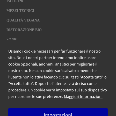
ISO 16128
funzionamento
del sito.
MEZZI TECNICI
Analitici
QUALITÀ VEGANA
Questi
cookie sono
RISTORAZIONE BIO
installati da
SQNPI
Google
Analytics.
Usiamo i cookie necessari per far funzionare il nostro
Sono
QCERTIFICAZIONI S.R.L. A SOCIO
sito. Noi e i nostri partner intendiamo inoltre usare
utilizzati per
UNICO
cookie opzionali, anonimi, analitici per migliorare il
migliorare il
nostro sito
nostro sito. Nessun cookie sarà salvato a meno che
Via Paolo Frajese, 37 – 53100 Siena
web
l'utente non lo attivi facendo clic sui tasti "Accetta tutti" o
tel. +39 0577 327234 - fax +39 0577 329907 -
Contattaci
raccogliendo
"Accetta tutto". Dopo che l'utente avrà deciso come
P.IVA n. 01273640522
e riportando
procedere, un cookie verrà impostato sul suo dispositivo
informazioni
Capitale Sociale € 90.000,00 i.v.
per ricordare le sue preferenze.
Maggiori Informazioni
su come lo
Iscrizione Registro delle imprese di Siena n. 01273640522, REA n.
utilizzi. I
134249
cookie
Impostazioni
raccolgono