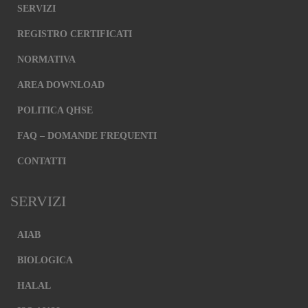
corretto
SERVIZI
funzionamento
del sito e la
REGISTRO CERTIFICATI
corretta
NORMATIVA
esecuzione dei
servizi
AREA DOWNLOAD
richiesti,
nonché per
POLITICA QHSE
memorizzare il
FAQ – DOMANDE FREQUENTI
tuo consenso
per altre
CONTATTI
categorie di
cookie. È
possibile
SERVIZI
disabilitarli
modificando le
AIAB
impostazioni
del browser,
BIOLOGICA
ma ciò
HALAL
potrebbe
influire sul