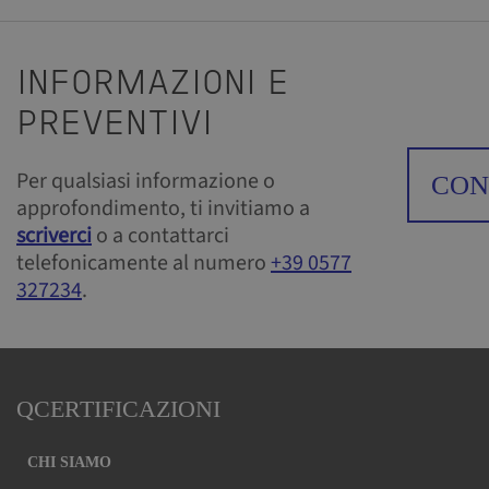
INFORMAZIONI E
PREVENTIVI
Per qualsiasi informazione o
CON
approfondimento, ti invitiamo a
scriverci
o a contattarci
telefonicamente al numero
+39 0577
327234
.
Necessari
Questi cookie
QCERTIFICAZIONI
sono
strettamente
CHI SIAMO
necessari per il