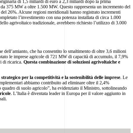
iginaria di 1,5 miliardi di euro a 2,3 miliardi dopo la prima
sando da 375 MW a oltre 1.500 MW. Questo rappresenta un incremento del
are del 26%. Alcune regioni meridionali hanno registrato incrementi
pletato l’investimento con una potenza installata di circa 1.000
ello agrivoltaico tradizionale, avrebbero richiesto l’utilizzo di 3.000
ne dell’amianto, che ha consentito lo smaltimento di oltre 3,6 milioni
 dotato le imprese agricole di 721 MW di capacità di accumulo, il 7,9%
i di ricarica.
Questa combinazione di soluzioni agrivoltaiche e
trategico per la competitività e la sostenibilità delle imprese
. Le
complementari abbiamo contribuito ad eliminare oltre il 2,4%
o quadro di suolo agricolo”, ha evidenziato il Ministro, sottolineando
ricole
. L’Italia è diventata leader in Europa per il valore aggiunto in
ali.