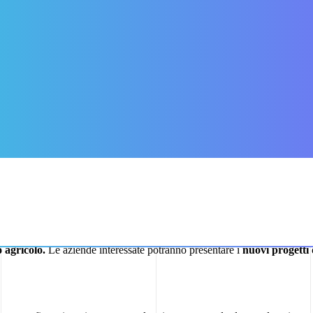
voltaico in copertura per la soste
voltaico in Copertura
isolare
“, portando la dotazione complessiva della misura a 3,15 miliard
e con l’attività agricola senza compromettere il suolo coltivabile. A dif
, installando pannelli fotovoltaici sui tetti dei fabbricati rurali—stalle
 agricolo.
Le aziende interessate potranno presentare i
nuovi progetti 