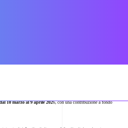
nibilità agricola
i di euro. L’iniziativa rappresenta una soluzione innovativa nel
ferenza dell’agrivoltaico tradizionale, che installa pannelli
, cantine, magazzini, serre—consentendo alle imprese di ridurre la
dal 10 marzo al 9 aprile 202
6, con una contribuzione a fondo