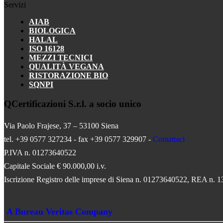
il nostro sito
Servizi
al meglio
AIAB
durante la tua
BIOLOGICA
visita. Se
HALAL
rifiuti questi
ISO 16128
cookie, alcune
MEZZI TECNICI
funzionalità
QUALITÀ VEGANA
scompariranno
RISTORAZIONE BIO
dal sito web.
SQNPI
Targeting e
pubblicità
QCertificazioni S.r.l. a socio unico
I cookie
pubblicitari
Via Paolo Frajese, 37 – 53100 Siena
tracciano
l'attività sui
tel. +39 0577 327234 - fax +39 0577 329907 -
Contattaci
siti Web al
P.IVA n. 01273640522
fine di
comprendere
Capitale Sociale € 90.000,00 i.v.
l'interesse dei
Iscrizione Registro delle imprese di Siena n. 01273640522, REA n. 
visitatori e
fornire
contenuti
pubblicitari
A Bureau Veritas Company
personalizzati.