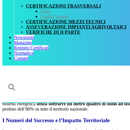
CERTIFICAZIONI TRASVERSALI
Halal
Qualità Vegana
CERTIFICAZIONE MEZZI TECNICI
ASSEVERAZIONE IMPIANTI AGRIVOLTAICI
VERIFICHE DI II PARTE
Newsroom
Magazine
Home
Registro Certificati
News
Normativa
Contributi per Agrisolare: l’agri
Contatti
Lo Stanziamento e l’Innovazione dell’Agri
Il Governo ha stanziato ulteriori 800 milioni di euro per il
“Bando Agr
Necessari
campo dell’agrivoltaico, combinando la produzione di energia rinnovabil
Questi cookie
direttamente sul terreno, Agrisolare adotta l’agrivoltaico “in copertura”
sono
bolletta energetica
senza sottrarre un metro quadro di suolo ad uso
strettamente
perduto dell’80% su tutto il territorio nazionale.
necessari per il
corretto
I Numeri del Successo e l’Impatto Territoriale
funzionamento
del sito e la