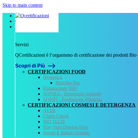
Skip to main content
Home
Chi Siamo
Servizi
Servizi
QCertificazioni è l’organismo di certificazione dei prodotti Bio
Scopri di Più
CERTIFICAZIONI FOOD
Biologica
Marchio Bio
Ristorazione BIO
SQNBA - Benessere Animale
SQNPI - Produzione Integrata
CERTIFICAZIONI COSMESI E DETERGENZA
AIAB
Claim Check
ISO 16128
Play Sure Doping Free
Socert E Italian Organic