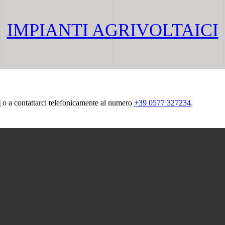
IMPIANTI AGRIVOLTAICI
i
o a contattarci telefonicamente al numero
+39 0577 327234
.