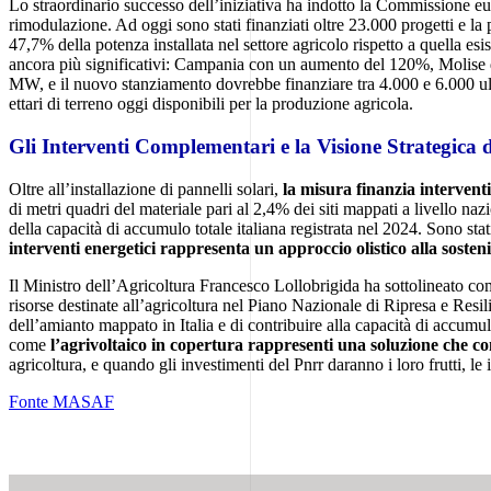
corretta
Lo straordinario successo dell’iniziativa ha indotto la Commissione eu
esecuzione dei
rimodulazione. Ad oggi sono stati finanziati oltre 23.000 progetti e 
servizi
47,7% della potenza installata nel settore agricolo rispetto a quella es
richiesti,
ancora più significativi: Campania con un aumento del 120%, Molise d
nonché per
MW, e il nuovo stanziamento dovrebbe finanziare tra 4.000 e 6.000 ulteri
memorizzare
ettari di terreno oggi disponibili per la produzione agricola.
il tuo consenso
per altre
Gli Interventi Complementari e la Visione Strategica
categorie di
cookie. È
Oltre all’installazione di pannelli solari,
la misura finanzia intervent
possibile
di metri quadri del materiale pari al 2,4% dei siti mappati a livello n
disabilitarli
della capacità di accumulo totale italiana registrata nel 2024. Sono stati
modificando
interventi energetici rappresenta un approccio olistico alla sosteni
le
impostazioni
Il Ministro dell’Agricoltura Francesco Lollobrigida ha sottolineato c
del browser,
risorse destinate all’agricoltura nel Piano Nazionale di Ripresa e Resi
ma ciò
dell’amianto mappato in Italia e di contribuire alla capacità di accumu
potrebbe
come
l’agrivoltaico in copertura rappresenti una soluzione che con
influire sul
agricoltura, e quando gli investimenti del Pnrr daranno i loro frutti, l
funzionamento
del sito.
Fonte MASAF
Analitici
Questi
cookie sono
installati da