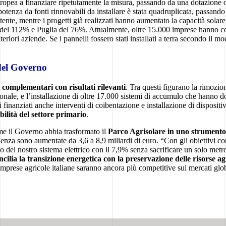
ropea a finanziare ripetutamente la misura, passando da una dotazione or
la potenza da fonti rinnovabili da installare è stata quadruplicata, pas
istente, mentre i progetti già realizzati hanno aumentato la capacità sol
el 112% e Puglia del 76%. Attualmente, oltre 15.000 imprese hanno com
ori aziende. Se i pannelli fossero stati installati a terra secondo il mod
 del Governo
i complementari con risultati rilevanti
. Tra questi figurano la rimozio
azionale, e l’installazione di oltre 17.000 sistemi di accumulo che hanno
 finanziati anche interventi di coibentazione e installazione di dispositiv
bilità del settore primario
.
ome il Governo abbia trasformato il
Parco Agrisolare in uno strumento s
lienza sono aumentate da 3,6 a 8,9 miliardi di euro. “Con gli obiettivi 
lo del nostro sistema elettrico con il 7,9% senza sacrificare un solo metr
cilia la transizione energetica con la preservazione delle risorse ag
e imprese agricole italiane saranno ancora più competitive sui mercati glob