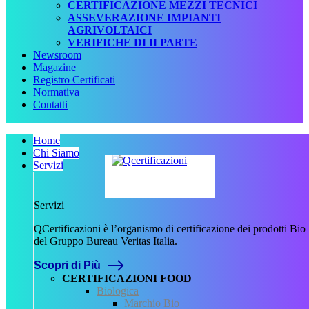
CERTIFICAZIONE MEZZI TECNICI
ASSEVERAZIONE IMPIANTI
AGRIVOLTAICI
VERIFICHE DI II PARTE
Newsroom
Magazine
Registro Certificati
Normativa
Contatti
Home
Chi Siamo
Servizi
Servizi
QCertificazioni è l’organismo di certificazione dei prodotti Bio
del Gruppo Bureau Veritas Italia.
Scopri di Più
Home
CERTIFICAZIONI FOOD
News
Biologica
Marchio Bio