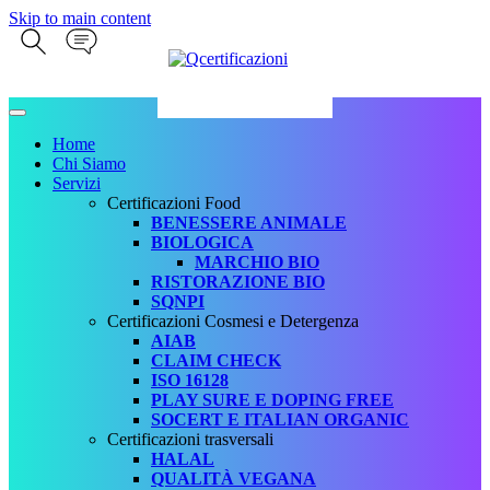
Skip to main content
Home
Chi Siamo
Servizi
Certificazioni Food
BENESSERE ANIMALE
BIOLOGICA
MARCHIO BIO
RISTORAZIONE BIO
SQNPI
Certificazioni Cosmesi e Detergenza
AIAB
CLAIM CHECK
ISO 16128
PLAY SURE E DOPING FREE
SOCERT E ITALIAN ORGANIC
Certificazioni trasversali
HALAL
QUALITÀ VEGANA