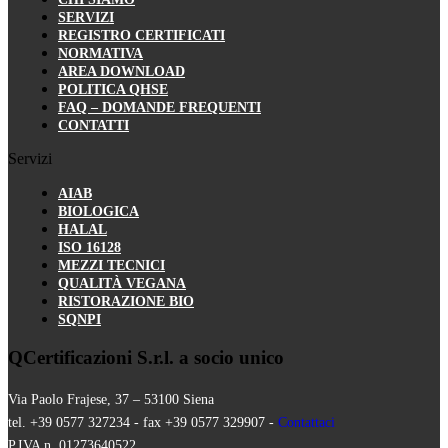
SERVIZI
REGISTRO CERTIFICATI
NORMATIVA
AREA DOWNLOAD
POLITICA QHSE
FAQ – DOMANDE FREQUENTI
CONTATTI
Servizi
AIAB
BIOLOGICA
HALAL
ISO 16128
MEZZI TECNICI
QUALITÀ VEGANA
RISTORAZIONE BIO
SQNPI
QCertificazioni S.r.l. a socio unico
Via Paolo Frajese, 37 – 53100 Siena
tel. +39 0577 327234 - fax +39 0577 329907 -
Contattaci
P.IVA n. 01273640522