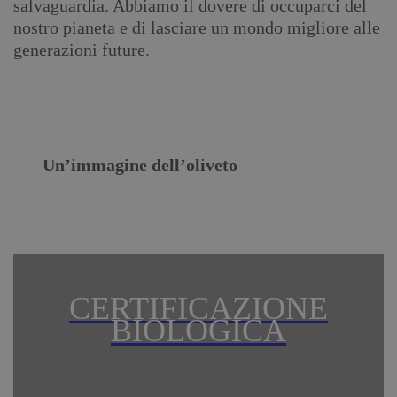
salvaguardia. Abbiamo il dovere di occuparci del
nostro pianeta e di lasciare un mondo migliore alle
generazioni future.
Un’immagine dell’oliveto
CERTIFICAZIONE
Necessari
BIOLOGICA
Questi cookie
sono
strettamente
necessari per il
corretto