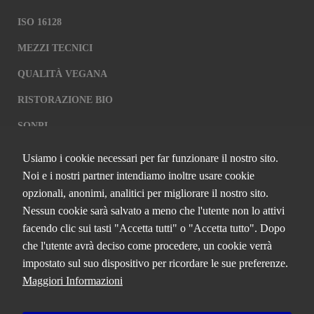
Questi coockie
permettono di
ISO 16128
far funzionare
il nostro sito
MEZZI TECNICI
al meglio
durante la tua
QUALITÀ VEGANA
visita. Se
rifiuti questi
RISTORAZIONE BIO
cookie, alcune
funzionalità
SQNPI
scompariranno
dal sito web.
Usiamo i cookie necessari per far funzionare il nostro sito.
Targeting e
QCERTIFICAZIONI S.R.L. A SOCIO
pubblicità
Noi e i nostri partner intendiamo inoltre usare cookie
UNICO
I cookie
opzionali, anonimi, analitici per migliorare il nostro sito.
pubblicitari
Nessun cookie sarà salvato a meno che l'utente non lo attivi
tracciano
Via Paolo Frajese, 37 – 53100 Siena
l'attività sui
facendo clic sui tasti "Accetta tutti" o "Accetta tutto". Dopo
siti Web al
tel. +39 0577 327234 - fax +39 0577 329907 -
Contattaci
che l'utente avrà deciso come procedere, un cookie verrà
fine di
P.IVA n. 01273640522
comprendere
impostato sul suo dispositivo per ricordare le sue preferenze.
Capitale Sociale € 90.000,00 i.v.
l'interesse dei
Maggiori Informazioni
visitatori e
Iscrizione Registro delle imprese di Siena n. 01273640522, REA n.
fornire
134249
contenuti