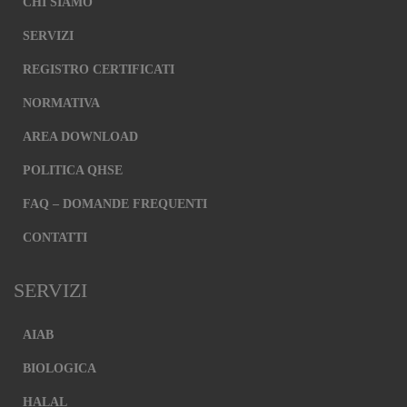
CHI SIAMO
Questi
cookie sono
SERVIZI
installati da
Google
REGISTRO CERTIFICATI
Analytics.
Sono
NORMATIVA
utilizzati per
migliorare il
AREA DOWNLOAD
nostro sito
web
raccogliendo
POLITICA QHSE
e riportando
informazioni
FAQ – DOMANDE FREQUENTI
su come lo
utilizzi. I
CONTATTI
cookie
raccolgono
informazioni
SERVIZI
in modo tale
da non
identificare
AIAB
direttamente
nessuno.
BIOLOGICA
Experience
HALAL