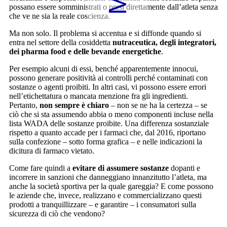
possano essere somministrati o presi direttamente dall’atleta senza
che ve ne sia la reale coscienza.
Ma non solo. Il problema si accentua e si diffonde quando si
entra nel settore della cosiddetta
nutraceutica, degli integratori,
dei pharma food e delle bevande energetiche
.
Per esempio alcuni di essi, benché apparentemente innocui,
possono generare positività ai controlli perché contaminati con
sostanze o agenti proibiti. In altri casi, vi possono essere errori
nell’etichettatura o mancata menzione fra gli ingredienti.
Pertanto,
non sempre è chiaro
– non se ne ha la certezza – se
ciò che si sta assumendo abbia o meno componenti incluse nella
lista WADA delle sostanze proibite. Una differenza sostanziale
rispetto a quanto accade per i farmaci che, dal 2016, riportano
sulla confezione – sotto forma grafica – e nelle indicazioni la
dicitura di farmaco vietato.
Come fare quindi a
evitare di assumere sostanze
dopanti e
incorrere in sanzioni che danneggiano innanzitutto l’atleta, ma
anche la società sportiva per la quale gareggia? E come possono
le aziende che, invece, realizzano e commercializzano questi
prodotti a tranquillizzare – e garantire – i consumatori sulla
sicurezza di ciò che vendono?