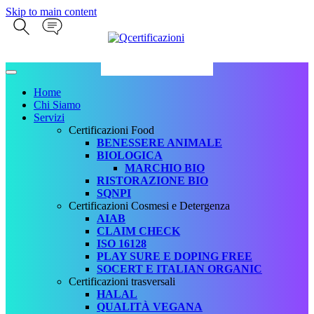
Skip to main content
Home
Chi Siamo
Servizi
Certificazioni Food
BENESSERE ANIMALE
BIOLOGICA
MARCHIO BIO
RISTORAZIONE BIO
SQNPI
Certificazioni Cosmesi e Detergenza
AIAB
CLAIM CHECK
ISO 16128
PLAY SURE E DOPING FREE
SOCERT E ITALIAN ORGANIC
Certificazioni trasversali
HALAL
QUALITÀ VEGANA