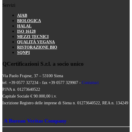
Servizi
AIAB
BIOLOGICA
HALAL
ISO 16128
MEZZI TECNICI
QUALITÀ VEGANA
RISTORAZIONE BIO
SQNPI
QCertificazioni S.r.l. a socio unico
Via Paolo Frajese, 37 – 53100 Siena
tel. +39 0577 327234 - fax +39 0577 329907 -
Contattaci
P.IVA n. 01273640522
Capitale Sociale € 90.000,00 i.v.
Iscrizione Registro delle imprese di Siena n. 01273640522, REA n. 134249
A Bureau Veritas Company