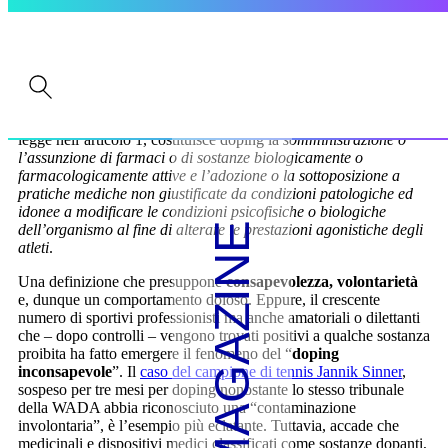
COAS DICE LA LEGISLAZIONE IN
ITALIA SUL DOPING?
In Italia, il doping è diventato reato con la
legge del 14 dicembre
2000, n. 376
sulla tutela sanitaria della pratica sportiva. Come si
legge nell’articolo 1, costituisce doping la
somministrazione o
l’assunzione di farmaci o di sostanze biologicamente o
farmacologicamente attive e l’adozione o la sottoposizione a
pratiche mediche non giustificate da condizioni patologiche ed
idonee a modificare le condizioni psicofisiche o biologiche
MAGAZINE
dell’organismo al fine di alterare le prestazioni agonistiche degli
atleti
.
Una definizione che presuppone
consapevolezza, volontarietà
e, dunque un comportamento doloso. Eppure, il crescente
numero di sportivi professionisti ma anche amatoriali o dilettanti
che – dopo controlli – vengono trovati positivi a qualche sostanza
proibita ha fatto emergere il fenomeno del “
doping
inconsapevole
”. Il
caso del campione di tennis Jannik Sinner
,
sospeso per tre mesi per doping nonostante lo stesso tribunale
della WADA abbia riconosciuto una “contaminazione
involontaria”, è l’esempio più eclatante. Tuttavia, accade che
medicinali e dispositivi medici classificati come sostanze dopanti,