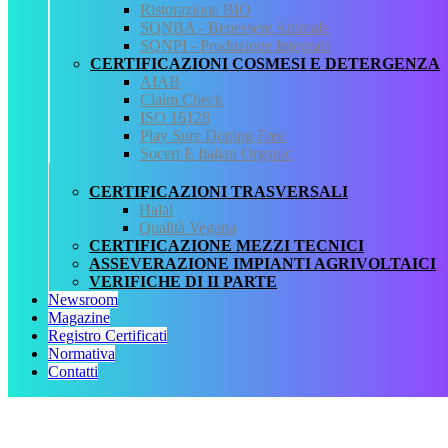
Ristorazione BIO
Fonte normativa
SQNBA - Benessere Animale
Utilizzo dei mezzi tecnici in agricoltura biologica (all. II B
SQNPI - Produzione Integrata
Reg. CEE 2092/91). Piretrine estratte da Crisanthemum
CERTIFICAZIONI COSMESI E DETERGENZA
cinerarefolium in risposta a specifico quesito da parte di AIAB
AIAB
sui coadiuvanti nel piretro.
Claim Check
Allegati
ISO 16128
Play Sure Doping Free
Circolare n. 9890896 del 17 giugno 1998.pdf
Socert E Italian Organic
QCertificazioni
CERTIFICAZIONI TRASVERSALI
Halal
CHI SIAMO
Qualità Vegana
SERVIZI
CERTIFICAZIONE MEZZI TECNICI
REGISTRO CERTIFICATI
ASSEVERAZIONE IMPIANTI AGRIVOLTAICI
NORMATIVA
VERIFICHE DI II PARTE
AREA DOWNLOAD
Newsroom
POLITICA QHSE
Magazine
FAQ – DOMANDE FREQUENTI
Registro Certificati
CONTATTI
Normativa
Contatti
Servizi
AIAB
BIOLOGICA