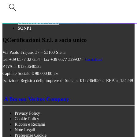
HALAL
ISO 16128
MEZZI TECNICI
QUALITÀ VEGANA
RISTORAZIONE BIO
SQNPI
QCertificazioni S.r.l. a socio unico
Via Paolo Frajese, 37 – 53100 Siena
tel. +39 0577 327234 - fax +39 0577 329907 -
Contattaci
P.IVA n. 01273640522
Capitale Sociale € 90.000,00 i.v.
Iscrizione Registro delle imprese di Siena n. 01273640522, REA n. 134249
A Bureau Veritas Company
Privacy Policy
Cookie Policy
Ricorsi e Reclami
Note Legali
Preferenze Cookie