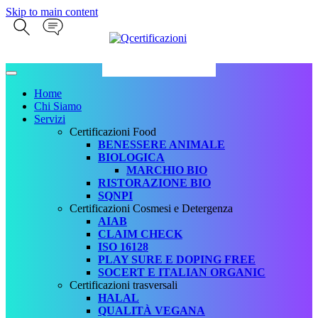
Skip to main content
Home
Chi Siamo
Servizi
Certificazioni Food
BENESSERE ANIMALE
BIOLOGICA
MARCHIO BIO
RISTORAZIONE BIO
SQNPI
Certificazioni Cosmesi e Detergenza
AIAB
CLAIM CHECK
ISO 16128
PLAY SURE E DOPING FREE
SOCERT E ITALIAN ORGANIC
Certificazioni trasversali
HALAL
QUALITÀ VEGANA