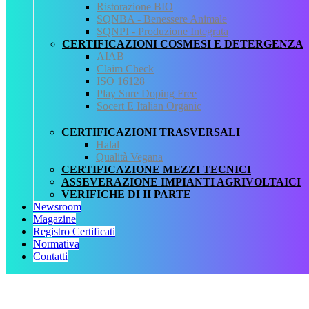
Ristorazione BIO
CHI SIAMO
SQNBA - Benessere Animale
SERVIZI
SQNPI - Produzione Integrata
REGISTRO CERTIFICATI
CERTIFICAZIONI COSMESI E DETERGENZA
NORMATIVA
AIAB
AREA DOWNLOAD
Claim Check
POLITICA QHSE
ISO 16128
FAQ – DOMANDE FREQUENTI
Play Sure Doping Free
CONTATTI
Socert E Italian Organic
Servizi
CERTIFICAZIONI TRASVERSALI
Halal
AIAB
Qualità Vegana
BIOLOGICA
CERTIFICAZIONE MEZZI TECNICI
HALAL
ASSEVERAZIONE IMPIANTI AGRIVOLTAICI
ISO 16128
VERIFICHE DI II PARTE
MEZZI TECNICI
Newsroom
QUALITÀ VEGANA
Magazine
RISTORAZIONE BIO
Registro Certificati
SQNPI
Normativa
Contatti
QCertificazioni S.r.l. a socio unico
Via Paolo Frajese, 37 – 53100 Siena
tel. +39 0577 327234 - fax +39 0577 329907 -
Contattaci