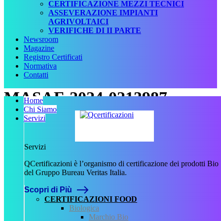
CERTIFICAZIONE MEZZI TECNICI
ASSEVERAZIONE IMPIANTI
AGRIVOLTAICI
VERIFICHE DI II PARTE
Newsroom
Magazine
Registro Certificati
Normativa
Contatti
MASAF-2024-0213987
Home
Chi Siamo
Servizi
Scritto da
Francesca Giannetti
il
15 Maggio 2024
Servizi
.
QCertificazioni è l’organismo di certificazione dei prodotti Bio
del Gruppo Bureau Veritas Italia.
Scopri di Più
Precedente
CERTIFICAZIONI FOOD
Biologica
QCertificazioni
Marchio Bio