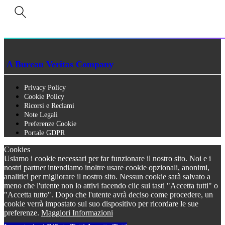
P.IVA n. 01273640522
Capitale Sociale € 90.000,00 i.v.
Iscrizione Registro delle imprese di Siena n. 01273640522, REA n. 134249
A Bureau Veritas Company
Privacy Policy
Cookie Policy
Ricorsi e Reclami
Note Legali
Preferenze Cookie
Portale GDPR
Cookies
Usiamo i cookie necessari per far funzionare il nostro sito. Noi e i
nostri partner intendiamo inoltre usare cookie opzionali, anonimi,
analitici per migliorare il nostro sito. Nessun cookie sarà salvato a
meno che l'utente non lo attivi facendo clic sui tasti "Accetta tutti" o
"Accetta tutto". Dopo che l'utente avrà deciso come procedere, un
cookie verrà impostato sul suo dispositivo per ricordare le sue
preferenze.
Maggiori Informazioni