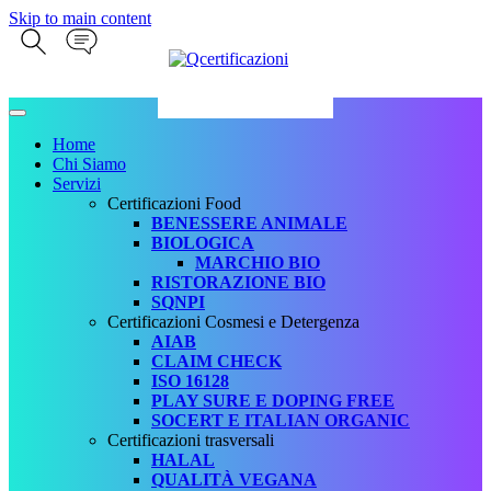
Skip to main content
Home
Chi Siamo
Servizi
Certificazioni Food
BENESSERE ANIMALE
BIOLOGICA
MARCHIO BIO
RISTORAZIONE BIO
SQNPI
Certificazioni Cosmesi e Detergenza
AIAB
CLAIM CHECK
ISO 16128
PLAY SURE E DOPING FREE
SOCERT E ITALIAN ORGANIC
Certificazioni trasversali
HALAL
QUALITÀ VEGANA