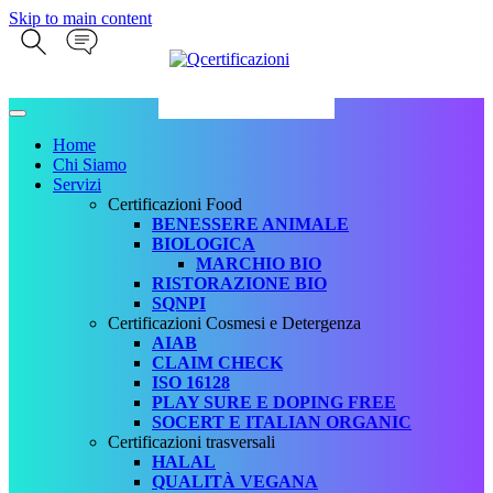
Skip to main content
Home
Chi Siamo
Servizi
Certificazioni Food
BENESSERE ANIMALE
BIOLOGICA
MARCHIO BIO
RISTORAZIONE BIO
SQNPI
Certificazioni Cosmesi e Detergenza
AIAB
CLAIM CHECK
ISO 16128
PLAY SURE E DOPING FREE
SOCERT E ITALIAN ORGANIC
Certificazioni trasversali
HALAL
QUALITÀ VEGANA