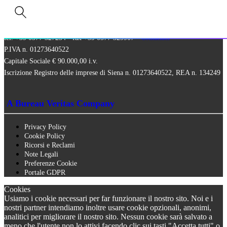
QCertificazioni S.r.l. a socio unico
Via Paolo Frajese, 37 – 53100 Siena
tel. +39 0577 327234 - fax +39 0577 329907 -
Contattaci
P.IVA n. 01273640522
Capitale Sociale € 90.000,00 i.v.
Iscrizione Registro delle imprese di Siena n. 01273640522, REA n. 134249
A Bureau Veritas Company
Privacy Policy
Cookie Policy
Ricorsi e Reclami
Note Legali
Preferenze Cookie
Portale GDPR
Cookies
Usiamo i cookie necessari per far funzionare il nostro sito. Noi e i
nostri partner intendiamo inoltre usare cookie opzionali, anonimi,
analitici per migliorare il nostro sito. Nessun cookie sarà salvato a
meno che l'utente non lo attivi facendo clic sui tasti "Accetta tutti" o