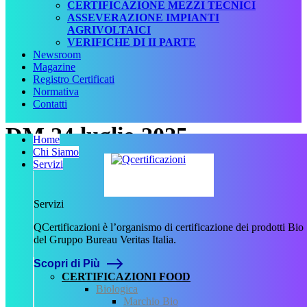
CERTIFICAZIONE MEZZI TECNICI
ASSEVERAZIONE IMPIANTI
AGRIVOLTAICI
VERIFICHE DI II PARTE
Newsroom
Magazine
Registro Certificati
Normativa
Contatti
DM 24 luglio 2025 –
Home
Chi Siamo
Istituzione BioTrac per
Servizi
tracciabilità prodotti bio
Servizi
QCertificazioni è l’organismo di certificazione dei prodotti Bio
Scritto da
Francesca Giannetti
del Gruppo Bureau Veritas Italia.
il
4 Settembre 2025
.
Scopri di Più
CERTIFICAZIONI FOOD
Biologica
Marchio Bio