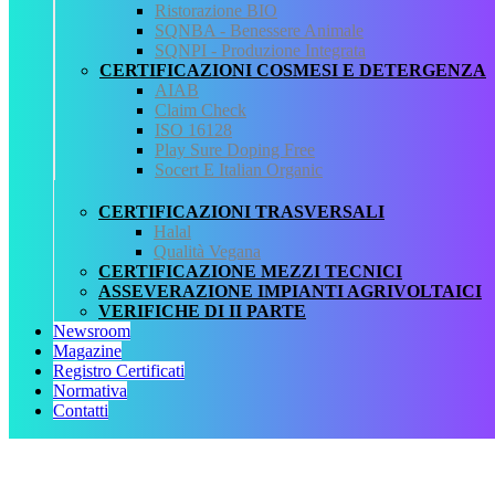
Ristorazione BIO
SQNBA - Benessere Animale
Precedente
SQNPI - Produzione Integrata
CERTIFICAZIONI COSMESI E DETERGENZA
QCertificazioni
AIAB
Claim Check
CHI SIAMO
ISO 16128
SERVIZI
Play Sure Doping Free
REGISTRO CERTIFICATI
Socert E Italian Organic
NORMATIVA
AREA DOWNLOAD
POLITICA QHSE
CERTIFICAZIONI TRASVERSALI
FAQ – DOMANDE FREQUENTI
Halal
CONTATTI
Qualità Vegana
CERTIFICAZIONE MEZZI TECNICI
Servizi
ASSEVERAZIONE IMPIANTI AGRIVOLTAICI
VERIFICHE DI II PARTE
AIAB
Newsroom
BIOLOGICA
Magazine
HALAL
Registro Certificati
ISO 16128
Normativa
MEZZI TECNICI
Contatti
QUALITÀ VEGANA
RISTORAZIONE BIO
SQNPI