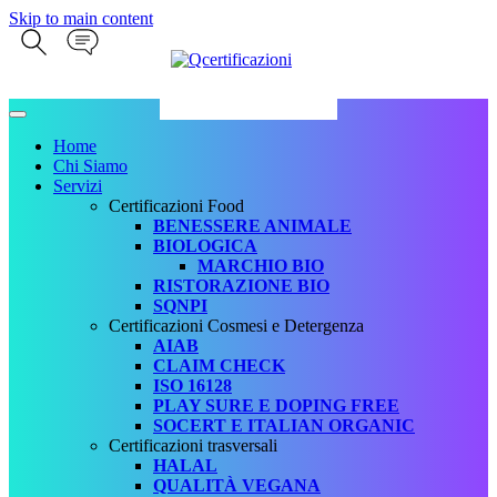
Skip to main content
Home
Chi Siamo
Servizi
Certificazioni Food
BENESSERE ANIMALE
BIOLOGICA
MARCHIO BIO
RISTORAZIONE BIO
SQNPI
Certificazioni Cosmesi e Detergenza
AIAB
CLAIM CHECK
ISO 16128
PLAY SURE E DOPING FREE
SOCERT E ITALIAN ORGANIC
Certificazioni trasversali
HALAL
QUALITÀ VEGANA