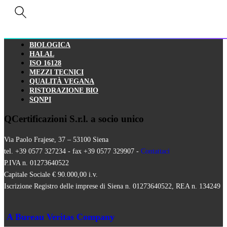
CONTATTI
Servizi
AIAB
BIOLOGICA
HALAL
ISO 16128
MEZZI TECNICI
QUALITÀ VEGANA
RISTORAZIONE BIO
SQNPI
QCertificazioni S.r.l. a socio unico
Via Paolo Frajese, 37 – 53100 Siena
tel. +39 0577 327234 - fax +39 0577 329907 -
Contattaci
P.IVA n. 01273640522
Capitale Sociale € 90.000,00 i.v.
Iscrizione Registro delle imprese di Siena n. 01273640522, REA n. 134249
A Bureau Veritas Company