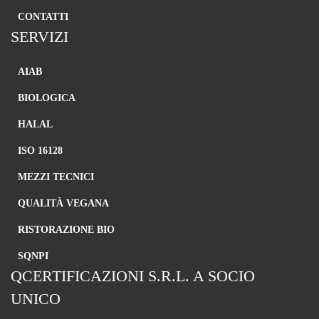
CONTATTI
SERVIZI
Necessari
Questi cookie
AIAB
sono
strettamente
necessari per il
BIOLOGICA
corretto
funzionamento
HALAL
del sito e la
corretta
ISO 16128
esecuzione dei
servizi
MEZZI TECNICI
richiesti,
nonché per
QUALITÀ VEGANA
memorizzare
il tuo consenso
RISTORAZIONE BIO
per altre
categorie di
SQNPI
cookie. È
QCERTIFICAZIONI S.R.L. A SOCIO
possibile
disabilitarli
UNICO
modificando
le