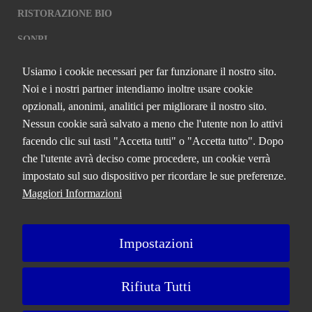
RISTORAZIONE BIO
SQNPI
Usiamo i cookie necessari per far funzionare il nostro sito.
QCERTIFICAZIONI S.R.L. A SOCIO
Noi e i nostri partner intendiamo inoltre usare cookie
UNICO
opzionali, anonimi, analitici per migliorare il nostro sito.
Nessun cookie sarà salvato a meno che l'utente non lo attivi
Via Paolo Frajese, 37 – 53100 Siena
facendo clic sui tasti "Accetta tutti" o "Accetta tutto". Dopo
tel. +39 0577 327234 - fax +39 0577 329907 -
Contattaci
che l'utente avrà deciso come procedere, un cookie verrà
P.IVA n. 01273640522
impostato sul suo dispositivo per ricordare le sue preferenze.
Capitale Sociale € 90.000,00 i.v.
Maggiori Informazioni
Iscrizione Registro delle imprese di Siena n. 01273640522, REA n.
134249
Impostazioni
A Bureau Veritas Company
Rifiuta Tutti
Privacy Policy
Cookie Policy
Ricorsi e Reclami
Note Legali