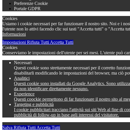
Preferenze Cookie
Portale GDPR
Cookies
Usiamo i cookie necessari per far funzionare il nostro sito. Noi e i nos
l'utente non lo attivi facendo clic sui tasti "Accetta tutti" o "Accetta
Informazioni
Impostazioni
Rifiuta Tutti
Accetta Tutti
Cookies
Conserviamo le impostazioni dell'utente per sei mesi. L'utente può camb
Necessari
Questi cookie sono strettamente necessari per il corretto funzion
disabilitarli modificando le impostazioni del browser, ma ciò po
Analitici
Questi cookie sono installati da Google Analytics. Sono utilizza
da non identificare direttamente nessuno.
Experience
Questi coockie permettono di far funzionare il nostro sito al meg
Targeting e pubblicità
I cookie pubblicitari tracciano l'attività sui siti Web al fine di 
pubblicità di follow-up in base agli interessi del visitatore.
Salva
Rifiuta Tutti
Accetta Tutti