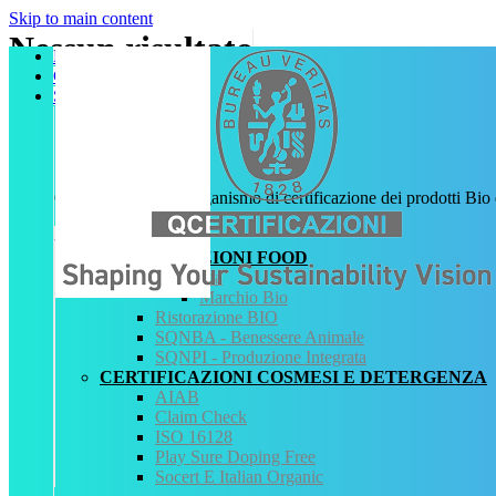
Skip to main content
Nessun risultato
Home
Chi Siamo
Servizi
Sembra che non riusciamo a trovare cosa cerchi. Probabilmente la ricer
QCertificazioni
Servizi
CHI SIAMO
QCertificazioni è l’organismo di certificazione dei prodotti Bio
SERVIZI
REGISTRO CERTIFICATI
Scopri di Più
NORMATIVA
CERTIFICAZIONI FOOD
AREA DOWNLOAD
Biologica
POLITICA QHSE
Marchio Bio
FAQ – DOMANDE FREQUENTI
Ristorazione BIO
CONTATTI
SQNBA - Benessere Animale
SQNPI - Produzione Integrata
Servizi
CERTIFICAZIONI COSMESI E DETERGENZA
AIAB
AIAB
Claim Check
BIOLOGICA
ISO 16128
HALAL
Play Sure Doping Free
ISO 16128
Socert E Italian Organic
MEZZI TECNICI