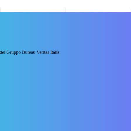
ca ti può aiutare.
 del Gruppo Bureau Veritas Italia.