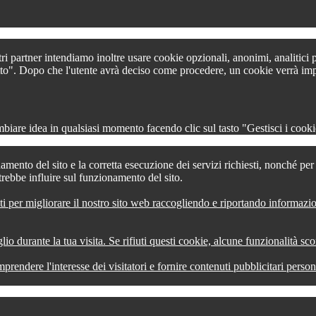
tri partner intendiamo inoltre usare cookie opzionali, anonimi, analitici
 tutto". Dopo che l'utente avrà deciso come procedere, un cookie verrà im
iare idea in qualsiasi momento facendo clic sul tasto "Gestisci i cookie
amento del sito e la corretta esecuzione dei servizi richiesti, nonché pe
trebbe influire sul funzionamento del sito.
ti per migliorare il nostro sito web raccogliendo e riportando informazi
lio durante la tua visita. Se rifiuti questi cookie, alcune funzionalità s
comprendere l'interesse dei visitatori e fornire contenuti pubblicitari pers