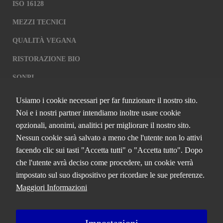
ISO 16128
MEZZI TECNICI
QUALITÀ VEGANA
RISTORAZIONE BIO
SQNPI
Usiamo i cookie necessari per far funzionare il nostro sito.
QCERTIFICAZIONI S.R.L. A SOCIO
Noi e i nostri partner intendiamo inoltre usare cookie
UNICO
opzionali, anonimi, analitici per migliorare il nostro sito.
Nessun cookie sarà salvato a meno che l'utente non lo attivi
Via Paolo Frajese, 37 – 53100 Siena
facendo clic sui tasti "Accetta tutti" o "Accetta tutto". Dopo
tel. +39 0577 327234 - fax +39 0577 329907 -
Contattaci
che l'utente avrà deciso come procedere, un cookie verrà
P.IVA n. 01273640522
impostato sul suo dispositivo per ricordare le sue preferenze.
Capitale Sociale € 90.000,00 i.v.
Maggiori Informazioni
Iscrizione Registro delle imprese di Siena n. 01273640522, REA n.
134249