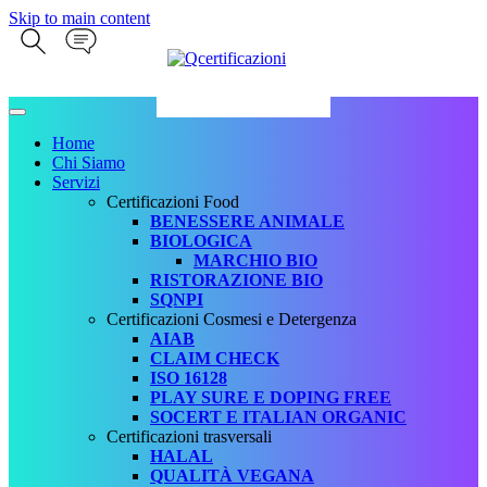
Skip to main content
Home
Chi Siamo
Servizi
Certificazioni Food
BENESSERE ANIMALE
BIOLOGICA
MARCHIO BIO
RISTORAZIONE BIO
SQNPI
Certificazioni Cosmesi e Detergenza
AIAB
CLAIM CHECK
ISO 16128
PLAY SURE E DOPING FREE
SOCERT E ITALIAN ORGANIC
Certificazioni trasversali
HALAL
QUALITÀ VEGANA