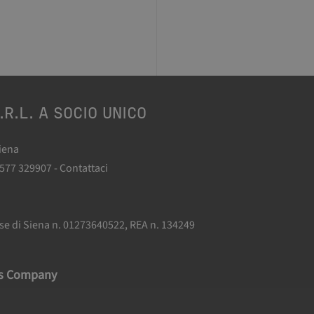
.R.L. A SOCIO UNICO
Siena
0577 329907 -
Contattaci
.
ese di Siena n. 01273640522, REA n. 134249
as Company