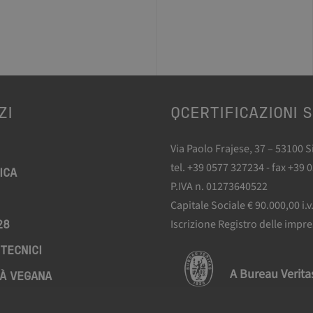
ZI
QCERTIFICAZIONI S
Via Paolo Frajese, 37 – 53100 
tel. +39 0577 327234 - fax +39 
ICA
P.IVA n. 01273640522
Capitale Sociale € 90.000,00 i.v
Iscrizione Registro delle impr
28
TECNICI
A Bureau Verit
À VEGANA
AZIONE BIO