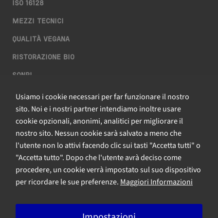
ISO 16128
MEZZI TECNICI
QUALITÀ VEGANA
RISTORAZIONE BIO
SQNPI
Usiamo i cookie necessari per far funzionare il nostro
QCERTIFICAZIONI S.R.L. A SOCIO UNICO
sito. Noi e i nostri partner intendiamo inoltre usare
cookie opzionali, anonimi, analitici per migliorare il
Via Paolo Frajese, 37 – 53100 Siena
nostro sito. Nessun cookie sarà salvato a meno che
tel. +39 0577 327234 - fax +39 0577 329907 -
Contattaci
l'utente non lo attivi facendo clic sui tasti "Accetta tutti" o
P.IVA n. 01273640522
"Accetta tutto". Dopo che l'utente avrà deciso come
Capitale Sociale € 90.000,00 i.v.
procedere, un cookie verrà impostato sul suo dispositivo
Iscrizione Registro delle imprese di Siena n. 01273640522, REA n.
per ricordare le sue preferenze.
Maggiori Informazioni
134249
Impostazioni
A Bureau Veritas Company