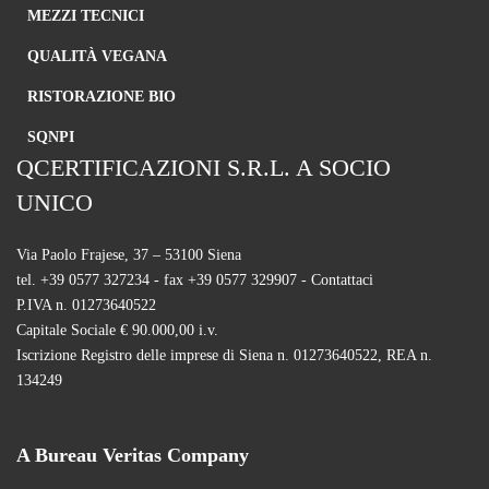
MEZZI TECNICI
QUALITÀ VEGANA
Necessari
Questi cookie
RISTORAZIONE BIO
sono
strettamente
SQNPI
necessari per il
QCERTIFICAZIONI S.R.L. A SOCIO
corretto
funzionamento
UNICO
del sito e la
corretta
esecuzione dei
Via Paolo Frajese, 37 – 53100 Siena
servizi
tel. +39 0577 327234 - fax +39 0577 329907 -
Contattaci
richiesti,
P.IVA n. 01273640522
nonché per
memorizzare
Capitale Sociale € 90.000,00 i.v.
il tuo consenso
Iscrizione Registro delle imprese di Siena n. 01273640522, REA n.
per altre
134249
categorie di
cookie. È
possibile
disabilitarli
A Bureau Veritas Company
modificando
le