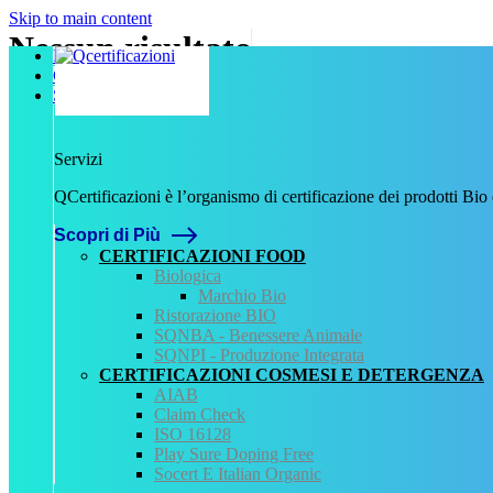
Skip to main content
Nessun risultato
Home
Chi Siamo
Servizi
Sembra che non riusciamo a trovare cosa cerchi. Probabilmente la ricer
QCertificazioni
Servizi
CHI SIAMO
QCertificazioni è l’organismo di certificazione dei prodotti Bio
SERVIZI
REGISTRO CERTIFICATI
Scopri di Più
NORMATIVA
CERTIFICAZIONI FOOD
AREA DOWNLOAD
Biologica
POLITICA QHSE
Marchio Bio
FAQ – DOMANDE FREQUENTI
Ristorazione BIO
CONTATTI
SQNBA - Benessere Animale
SQNPI - Produzione Integrata
Servizi
CERTIFICAZIONI COSMESI E DETERGENZA
AIAB
AIAB
Claim Check
BIOLOGICA
ISO 16128
HALAL
Play Sure Doping Free
ISO 16128
Socert E Italian Organic
MEZZI TECNICI