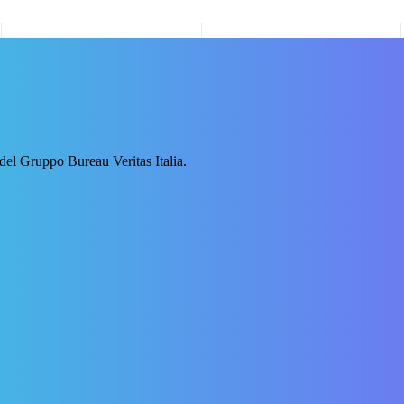
ca ti può aiutare.
 del Gruppo Bureau Veritas Italia.