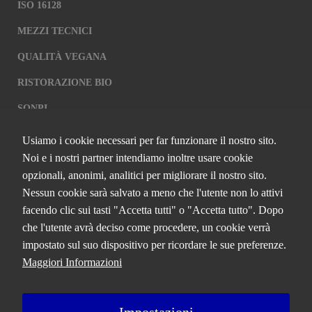
ISO 16128
MEZZI TECNICI
QUALITÀ VEGANA
RISTORAZIONE BIO
SQNPI
Usiamo i cookie necessari per far funzionare il nostro sito.
QCERTIFICAZIONI S.R.L. A SOCIO
Noi e i nostri partner intendiamo inoltre usare cookie
UNICO
opzionali, anonimi, analitici per migliorare il nostro sito.
Nessun cookie sarà salvato a meno che l'utente non lo attivi
Via Paolo Frajese, 37 – 53100 Siena
facendo clic sui tasti "Accetta tutti" o "Accetta tutto". Dopo
tel. +39 0577 327234 - fax +39 0577 329907 -
Contattaci
che l'utente avrà deciso come procedere, un cookie verrà
P.IVA n. 01273640522
impostato sul suo dispositivo per ricordare le sue preferenze.
Capitale Sociale € 90.000,00 i.v.
Maggiori Informazioni
Iscrizione Registro delle imprese di Siena n. 01273640522, REA n.
134249