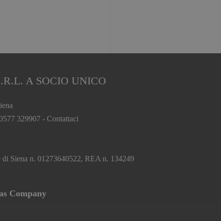
.R.L. A SOCIO UNICO
iena
 0577 329907 -
Contattaci
.
ese di Siena n. 01273640522, REA n. 134249
tas Company