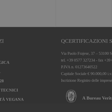
ZI
QCERTIFICAZIONI S
Via Paolo Frajese, 37 – 53100 S
tel. +39 0577 327234 - fax +39
GICA
P.IVA n. 01273640522
L
Capitale Sociale € 90.000,00 i.v
Iscrizione Registro delle impr
28
 TECNICI
A Bureau Veri
TÀ VEGANA
RAZIONE BIO