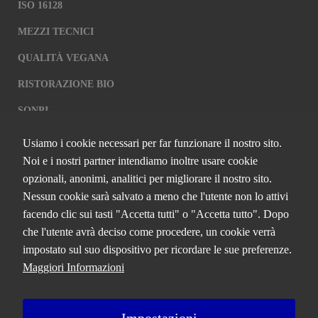
ISO 16128
MEZZI TECNICI
QUALITÀ VEGANA
RISTORAZIONE BIO
SQNPI
Usiamo i cookie necessari per far funzionare il nostro sito.
QCERTIFICAZIONI S.R.L. A SOCIO
Noi e i nostri partner intendiamo inoltre usare cookie
UNICO
opzionali, anonimi, analitici per migliorare il nostro sito.
Nessun cookie sarà salvato a meno che l'utente non lo attivi
Via Paolo Frajese, 37 – 53100 Siena
facendo clic sui tasti "Accetta tutti" o "Accetta tutto". Dopo
tel. +39 0577 327234 - fax +39 0577 329907 -
Contattaci
che l'utente avrà deciso come procedere, un cookie verrà
P.IVA n. 01273640522
impostato sul suo dispositivo per ricordare le sue preferenze.
Capitale Sociale € 90.000,00 i.v.
Maggiori Informazioni
Iscrizione Registro delle imprese di Siena n. 01273640522, REA n.
134249