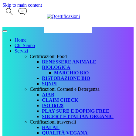
Skip to main content
Home
Chi Siamo
Servizi
Certificazioni Food
BENESSERE ANIMALE
BIOLOGICA
MARCHIO BIO
RISTORAZIONE BIO
SQNPI
Certificazioni Cosmesi e Detergenza
AIAB
CLAIM CHECK
ISO 16128
PLAY SURE E DOPING FREE
SOCERT E ITALIAN ORGANIC
Certificazioni trasversali
HALAL
QUALITÀ VEGANA