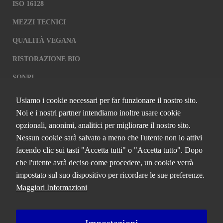
ISO 16128
MEZZI TECNICI
QUALITÀ VEGANA
RISTORAZIONE BIO
SQNPI
Usiamo i cookie necessari per far funzionare il nostro sito.
QCERTIFICAZIONI S.R.L. A SOCIO
Noi e i nostri partner intendiamo inoltre usare cookie
UNICO
opzionali, anonimi, analitici per migliorare il nostro sito.
Nessun cookie sarà salvato a meno che l'utente non lo attivi
Via Paolo Frajese, 37 – 53100 Siena
facendo clic sui tasti "Accetta tutti" o "Accetta tutto". Dopo
tel. +39 0577 327234 - fax +39 0577 329907 -
Contattaci
che l'utente avrà deciso come procedere, un cookie verrà
P.IVA n. 01273640522
impostato sul suo dispositivo per ricordare le sue preferenze.
Capitale Sociale € 90.000,00 i.v.
Maggiori Informazioni
Iscrizione Registro delle imprese di Siena n. 01273640522, REA n.
134249