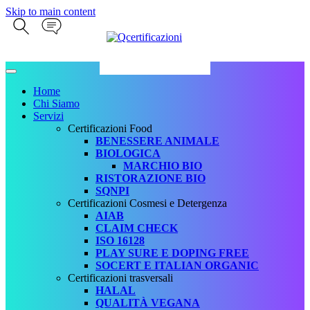
Skip to main content
Home
Chi Siamo
Servizi
Certificazioni Food
BENESSERE ANIMALE
BIOLOGICA
MARCHIO BIO
RISTORAZIONE BIO
SQNPI
Certificazioni Cosmesi e Detergenza
AIAB
CLAIM CHECK
ISO 16128
PLAY SURE E DOPING FREE
SOCERT E ITALIAN ORGANIC
Certificazioni trasversali
HALAL
QUALITÀ VEGANA