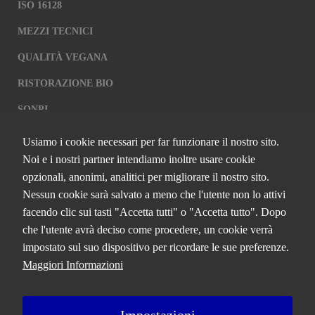
ISO 16128
MEZZI TECNICI
QUALITÀ VEGANA
RISTORAZIONE BIO
SQNPI
Usiamo i cookie necessari per far funzionare il nostro sito.
QCERTIFICAZIONI S.R.L. A SOCIO
Noi e i nostri partner intendiamo inoltre usare cookie
UNICO
opzionali, anonimi, analitici per migliorare il nostro sito.
Nessun cookie sarà salvato a meno che l'utente non lo attivi
Via Paolo Frajese, 37 – 53100 Siena
facendo clic sui tasti "Accetta tutti" o "Accetta tutto". Dopo
tel. +39 0577 327234 - fax +39 0577 329907 -
Contattaci
che l'utente avrà deciso come procedere, un cookie verrà
P.IVA n. 01273640522
impostato sul suo dispositivo per ricordare le sue preferenze.
Capitale Sociale € 90.000,00 i.v.
Maggiori Informazioni
Iscrizione Registro delle imprese di Siena n. 01273640522, REA n.
134249