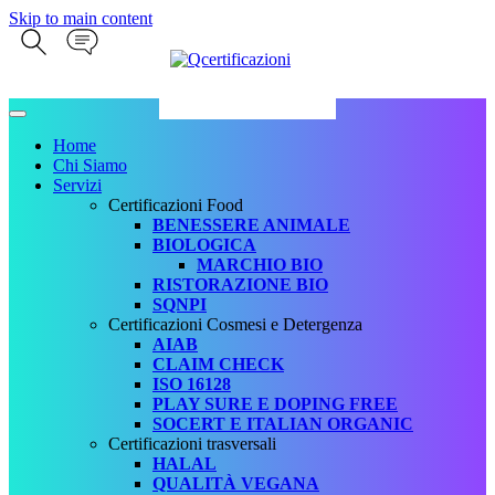
Skip to main content
Home
Chi Siamo
Servizi
Certificazioni Food
BENESSERE ANIMALE
BIOLOGICA
MARCHIO BIO
RISTORAZIONE BIO
SQNPI
Certificazioni Cosmesi e Detergenza
AIAB
CLAIM CHECK
ISO 16128
PLAY SURE E DOPING FREE
SOCERT E ITALIAN ORGANIC
Certificazioni trasversali
HALAL
QUALITÀ VEGANA