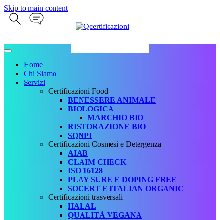
Skip to main content
Home
Chi Siamo
Servizi
Certificazioni Food
BENESSERE ANIMALE
BIOLOGICA
MARCHIO BIO
RISTORAZIONE BIO
SQNPI
Certificazioni Cosmesi e Detergenza
AIAB
CLAIM CHECK
ISO 16128
PLAY SURE E DOPING FREE
SOCERT E ITALIAN ORGANIC
Certificazioni trasversali
HALAL
QUALITÀ VEGANA