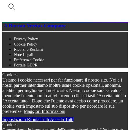
Capitale Sociale € 90.000,00 i.v.
Iscrizione Registro delle imprese di Siena n. 01273640522, REA n. 134249
A Bureau Veritas Company
Privacy Policy
Cookie Policy
Ricorsi e Reclami
Note Legali
Preferenze Cookie
Portale GDPR
Cookies
Usiamo i cookie necessari per far funzionare il nostro sito. Noi e i
nostri partner intendiamo inoltre usare cookie opzionali, anonimi,
analitici per migliorare il nostro sito. Nessun cookie sarà salvato a
meno che l'utente non lo attivi facendo clic sui tasti "Accetta tutti" o
"Accetta tutto". Dopo che l'utente avrà deciso come procedere, un
cookie verrà impostato sul suo dispositivo per ricordare le sue
preferenze.
Maggiori Informazioni
Impostazioni
Rifiuta Tutti
Accetta Tutti
Cookies
Conserviamo le impostazioni dell'utente per sei mesi. L'utente può