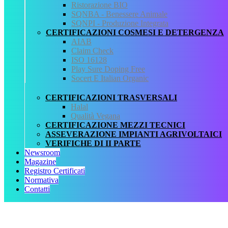
SERVIZI
Ristorazione BIO
REGISTRO CERTIFICATI
SQNBA - Benessere Animale
NORMATIVA
SQNPI - Produzione Integrata
AREA DOWNLOAD
CERTIFICAZIONI COSMESI E DETERGENZA
POLITICA QHSE
AIAB
FAQ – DOMANDE FREQUENTI
Claim Check
CONTATTI
ISO 16128
Play Sure Doping Free
Servizi
Socert E Italian Organic
AIAB
CERTIFICAZIONI TRASVERSALI
BIOLOGICA
Halal
HALAL
Qualità Vegana
ISO 16128
CERTIFICAZIONE MEZZI TECNICI
MEZZI TECNICI
ASSEVERAZIONE IMPIANTI AGRIVOLTAICI
QUALITÀ VEGANA
VERIFICHE DI II PARTE
RISTORAZIONE BIO
Newsroom
SQNPI
Magazine
Registro Certificati
QCertificazioni S.r.l. a socio unico
Normativa
Contatti
Via Paolo Frajese, 37 – 53100 Siena
tel. +39 0577 327234 - fax +39 0577 329907 -
Contattaci
P.IVA n. 01273640522