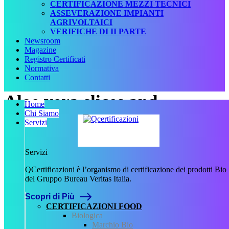
CERTIFICAZIONE MEZZI TECNICI
ASSEVERAZIONE IMPIANTI
AGRIVOLTAICI
VERIFICHE DI II PARTE
Newsroom
Magazine
Registro Certificati
Normativa
Contatti
Aloe vera slices and
Home
Chi Siamo
moisturizer on a wooden
Servizi
table. Beauty treatment
Servizi
concepts
QCertificazioni è l’organismo di certificazione dei prodotti Bio
del Gruppo Bureau Veritas Italia.
Scopri di Più
QCertificazioni
CERTIFICAZIONI FOOD
Biologica
CHI SIAMO
Marchio Bio