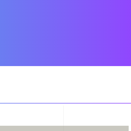
de per lo schema SQNBA al
30 settembre 2025
.