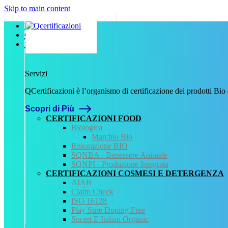
Skip to main content
Home
Chi Siamo
Servizi
Servizi
QCertificazioni è l’organismo di certificazione dei prodotti Bio
Scopri di Più
CERTIFICAZIONI FOOD
Biologica
Marchio Bio
Ristorazione BIO
SQNBA - Benessere Animale
SQNPI - Produzione Integrata
CERTIFICAZIONI COSMESI E DETERGENZA
AIAB
Claim Check
ISO 16128
Play Sure Doping Free
Socert E Italian Organic