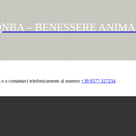
QNBA – BENESSERE ANIMA
i
o a contattarci telefonicamente al numero
+39 0577 327234
.