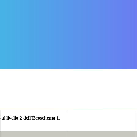
 domande al 30 settembre
e 2025
è stata prorogata la scadenza della presentazione delle doman
 la domanda di adesione a QCertificazioni
.
PRESENTA LA DOMANDA DI ADESIONE
o al
livello 2 dell’Ecoschema 1.