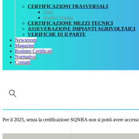
CERTIFICAZIONI TRASVERSALI
Halal
Qualità Vegana
CERTIFICAZIONE MEZZI TECNICI
ASSEVERAZIONE IMPIANTI AGRIVOLTAICI
VERIFICHE DI II PARTE
Newsroom
Magazine
Home
Registro Certificati
News
Normativa
SQNBA • Proroga presentazione
Contatti
Con la pubblicazione della
Circolare AGEA n. 69585 del 10 settembr
Le aziende interessate alla certificzione SQNBA possono
presentare
Per il 2025, senza la certificazione SQNBA non si potrà avere access