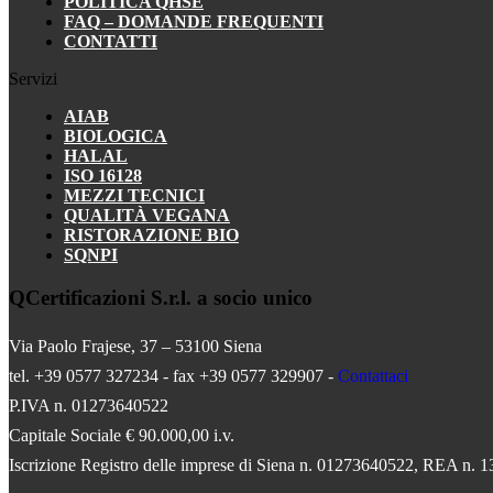
POLITICA QHSE
FAQ – DOMANDE FREQUENTI
CONTATTI
Servizi
AIAB
BIOLOGICA
HALAL
ISO 16128
MEZZI TECNICI
QUALITÀ VEGANA
RISTORAZIONE BIO
SQNPI
QCertificazioni S.r.l. a socio unico
Via Paolo Frajese, 37 – 53100 Siena
tel. +39 0577 327234 - fax +39 0577 329907 -
Contattaci
P.IVA n. 01273640522
Capitale Sociale € 90.000,00 i.v.
Iscrizione Registro delle imprese di Siena n. 01273640522, REA n. 