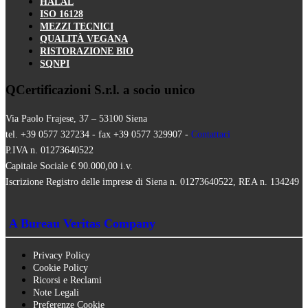
HALAL
ISO 16128
MEZZI TECNICI
QUALITÀ VEGANA
RISTORAZIONE BIO
SQNPI
QCertificazioni S.r.l. a socio unico
Via Paolo Frajese, 37 – 53100 Siena
tel. +39 0577 327234 - fax +39 0577 329907 -
Contattaci
P.IVA n. 01273640522
Capitale Sociale € 90.000,00 i.v.
Iscrizione Registro delle imprese di Siena n. 01273640522, REA n. 134249
A Bureau Veritas Company
Privacy Policy
Cookie Policy
Ricorsi e Reclami
Note Legali
Preferenze Cookie