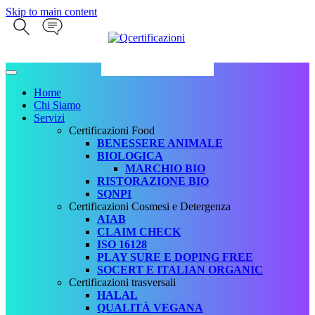
Skip to main content
Home
Chi Siamo
Servizi
Certificazioni Food
BENESSERE ANIMALE
BIOLOGICA
MARCHIO BIO
RISTORAZIONE BIO
SQNPI
Certificazioni Cosmesi e Detergenza
AIAB
CLAIM CHECK
ISO 16128
PLAY SURE E DOPING FREE
SOCERT E ITALIAN ORGANIC
Certificazioni trasversali
HALAL
QUALITÀ VEGANA