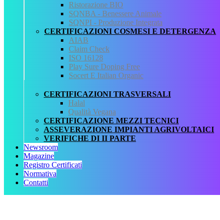
SQNPI: Proroga domande
Ristorazione BIO
SQNBA - Benessere Animale
SQNPI - Produzione Integrata
al 25 luglio 2026
CERTIFICAZIONI COSMESI E DETERGENZA
AIAB
Claim Check
L’Organismo Tecnico Scientifico ha approvato
ISO 16128
l’aggiornamento intra-annuale della norma
“SQNPI NORMA
Play Sure Doping Free
ADESIONE E CONTROLLO 2026 – REV.15.1”
, prorogando il
Socert E Italian Organic
termine per la presentazione delle domande al 25 luglio 2026.
I documenti sono pubblicati alla pagina web
CERTIFICAZIONI TRASVERSALI
Linee guida nazionali
2026
.
Halal
Qualità Vegana
CERTIFICAZIONE MEZZI TECNICI
ASSEVERAZIONE IMPIANTI AGRIVOLTAICI
VERIFICHE DI II PARTE
Newsroom
Magazine
Registro Certificati
CERTIFICAZIONE
Normativa
Contatti
SQNPI