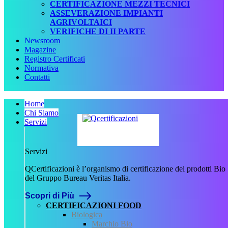
CERTIFICAZIONE MEZZI TECNICI
ASSEVERAZIONE IMPIANTI
AGRIVOLTAICI
VERIFICHE DI II PARTE
Newsroom
Magazine
Registro Certificati
Normativa
Contatti
Home
Chi Siamo
Servizi
Servizi
QCertificazioni è l’organismo di certificazione dei prodotti Bio
del Gruppo Bureau Veritas Italia.
Scopri di Più
Home
CERTIFICAZIONI FOOD
News
Biologica
Marchio Bio