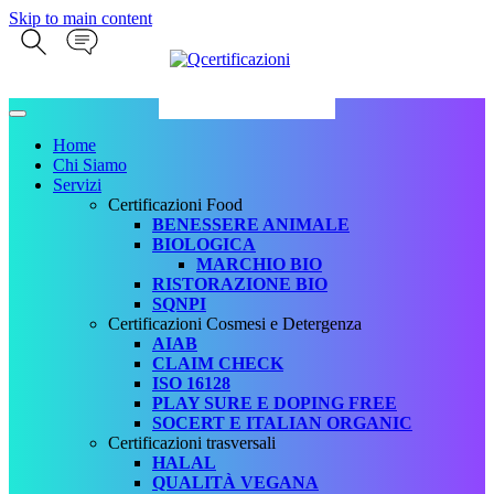
Skip to main content
Home
Chi Siamo
Servizi
Certificazioni Food
BENESSERE ANIMALE
BIOLOGICA
MARCHIO BIO
RISTORAZIONE BIO
SQNPI
Certificazioni Cosmesi e Detergenza
AIAB
CLAIM CHECK
ISO 16128
PLAY SURE E DOPING FREE
SOCERT E ITALIAN ORGANIC
Certificazioni trasversali
HALAL
QUALITÀ VEGANA