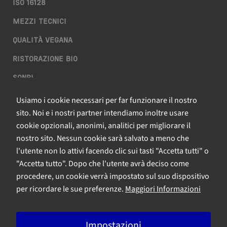
ISO 16128
MEZZI TECNICI
QUALITÀ VEGANA
RISTORAZIONE BIO
SQNPI
Usiamo i cookie necessari per far funzionare il nostro
QCERTIFICAZIONI S.R.L. A SOCIO UNICO
sito. Noi e i nostri partner intendiamo inoltre usare
cookie opzionali, anonimi, analitici per migliorare il
Via Paolo Frajese, 37 – 53100 Siena
nostro sito. Nessun cookie sarà salvato a meno che
tel. +39 0577 327234 - fax +39 0577 329907 -
Contattaci
l'utente non lo attivi facendo clic sui tasti "Accetta tutti" o
P.IVA n. 01273640522
"Accetta tutto". Dopo che l'utente avrà deciso come
Capitale Sociale € 90.000,00 i.v.
procedere, un cookie verrà impostato sul suo dispositivo
Iscrizione Registro delle imprese di Siena n. 01273640522, REA n.
per ricordare le sue preferenze.
Maggiori Informazioni
134249
Impostazioni
A Bureau Veritas Company